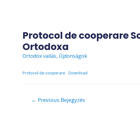
Skip
to
content
Protocol de cooperare Sc
Ortodoxa
Ortodox vallás
,
Újdonságok
Protocol-de-cooperare
Download
Bejegyzés
←
Previous Bejegyzés
navigáció