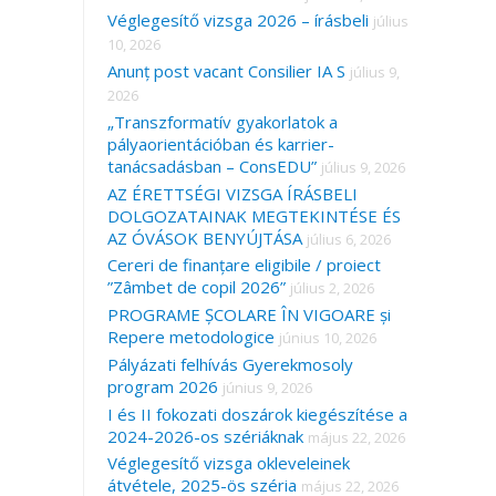
Véglegesítő vizsga 2026 – írásbeli
július
10, 2026
Anunț post vacant Consilier IA S
július 9,
2026
„Transzformatív gyakorlatok a
pályaorientációban és karrier-
tanácsadásban – ConsEDU”
július 9, 2026
AZ ÉRETTSÉGI VIZSGA ÍRÁSBELI
DOLGOZATAINAK MEGTEKINTÉSE ÉS
AZ ÓVÁSOK BENYÚJTÁSA
július 6, 2026
Cereri de finanțare eligibile / proiect
”Zâmbet de copil 2026”
július 2, 2026
PROGRAME ȘCOLARE ÎN VIGOARE și
Repere metodologice
június 10, 2026
Pályázati felhívás Gyerekmosoly
program 2026
június 9, 2026
I és II fokozati doszárok kiegészítése a
2024-2026-os szériáknak
május 22, 2026
Véglegesítő vizsga okleveleinek
átvétele, 2025-ös széria
május 22, 2026