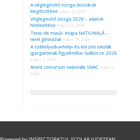
A véglegesítő vizsga doszárok
kiegészítése
május 22, 2026
Véglegesítő vizsga 2026 – adatok
hitelesítése
május 22, 2026
Tenis de masă- etapa NAȚIONALĂ –
nivel gimnazial
május 10, 2026
A székelyudvarhelyi-és körzeti iskolák
igazgatóinak figyelmébe-Sulibörze 2026
május 7, 2026
Anunț concursuri naționale SNAC
május 6,
2026
 Powered by
INSPECTORATUL ȘCOLAR JUDEȚEAN