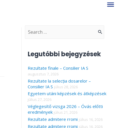
S
e
a
Legutóbbi bejegyzések
r
Rezultate finale – Consilier IA S
c
augusztus 7, 2026
h
Rezultate la selecția dosarelor –
f
Consilier IA S
július 28, 2026
Egyetem utáni képzések és átképzések
o
július 27, 2026
r
Véglegesítő vizsga 2026 – Óvás előtti
eredmények
július 21, 2026
:
Rezultate admitere rromi
július 16, 2026
Rezultate admitere rromi
július 16, 2026