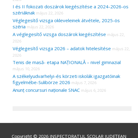
I és II fokozati doszárok kiegészítése a 2024-2026-os
szériáknak
május 22, 2026
Véglegesítő vizsga okleveleinek átvétele, 2025-ös
széria
május 22, 2026
A véglegesítő vizsga doszárok kiegészítése
május 22,
2026
Véglegesítő vizsga 2026 – adatok hitelesítése
május 22,
2026
Tenis de masă- etapa NAȚIONALĂ – nivel gimnazial
május 10, 2026
A székelyudvarhelyi-és körzeti iskolák igazgatóinak
figyelmébe-Sulibörze 2026
május 7, 2026
Anunț concursuri naționale SNAC
május 6, 2026
Copyright © 2026
INSPECTORATUL ȘCOLAR JUDEȚEAN