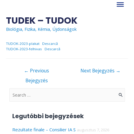
Skip
to
content
TUDEK – TUDOK
Biológia
,
Fizika
,
Kémia
,
Újdonságok
TUDOK-2023-plakat
Descarcă
TUDOK-2023-felhivas
Descarcă
Bejegyzés
←
Previous
Next Bejegyzés
→
navigáció
Bejegyzés
S
e
a
Legutóbbi bejegyzések
r
c
Rezultate finale – Consilier IA S
augusztus 7, 2026