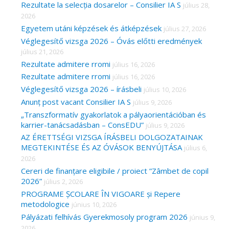
Rezultate la selecția dosarelor – Consilier IA S
július 28,
h
2026
f
Egyetem utáni képzések és átképzések
július 27, 2026
o
Véglegesítő vizsga 2026 – Óvás előtti eredmények
r
július 21, 2026
Rezultate admitere rromi
július 16, 2026
:
Rezultate admitere rromi
július 16, 2026
Véglegesítő vizsga 2026 – írásbeli
július 10, 2026
Anunț post vacant Consilier IA S
július 9, 2026
„Transzformatív gyakorlatok a pályaorientációban és
karrier-tanácsadásban – ConsEDU”
július 9, 2026
AZ ÉRETTSÉGI VIZSGA ÍRÁSBELI DOLGOZATAINAK
MEGTEKINTÉSE ÉS AZ ÓVÁSOK BENYÚJTÁSA
július 6,
2026
Cereri de finanțare eligibile / proiect ”Zâmbet de copil
2026”
július 2, 2026
PROGRAME ȘCOLARE ÎN VIGOARE și Repere
metodologice
június 10, 2026
Pályázati felhívás Gyerekmosoly program 2026
június 9,
2026