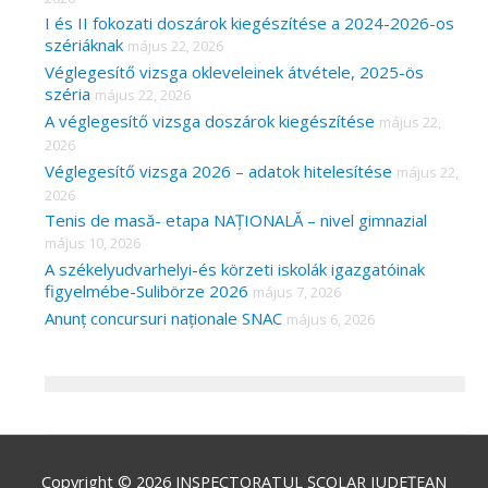
I és II fokozati doszárok kiegészítése a 2024-2026-os
szériáknak
május 22, 2026
Véglegesítő vizsga okleveleinek átvétele, 2025-ös
széria
május 22, 2026
A véglegesítő vizsga doszárok kiegészítése
május 22,
2026
Véglegesítő vizsga 2026 – adatok hitelesítése
május 22,
2026
Tenis de masă- etapa NAȚIONALĂ – nivel gimnazial
május 10, 2026
A székelyudvarhelyi-és körzeti iskolák igazgatóinak
figyelmébe-Sulibörze 2026
május 7, 2026
Anunț concursuri naționale SNAC
május 6, 2026
Copyright © 2026
INSPECTORATUL ȘCOLAR JUDEȚEAN