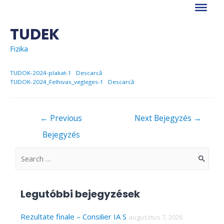
Skip
to
content
TUDEK
Fizika
TUDOK-2024-plakat-1
Descarcă
TUDOK-2024_Felhivas_vegleges-1
Descarcă
Bejegyzés
←
Previous
Next Bejegyzés
→
navigáció
Bejegyzés
S
e
a
Legutóbbi bejegyzések
r
c
Rezultate finale – Consilier IA S
augusztus 7, 2026