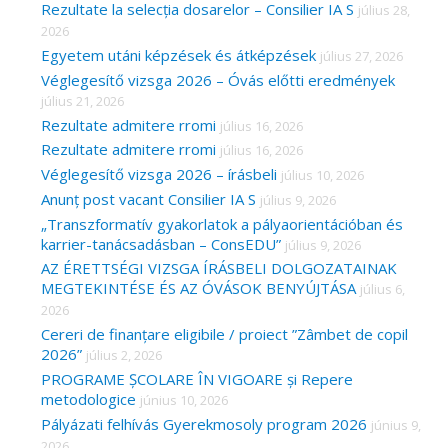
Rezultate la selecția dosarelor – Consilier IA S
július 28,
h
2026
f
Egyetem utáni képzések és átképzések
július 27, 2026
o
Véglegesítő vizsga 2026 – Óvás előtti eredmények
r
július 21, 2026
Rezultate admitere rromi
július 16, 2026
:
Rezultate admitere rromi
július 16, 2026
Véglegesítő vizsga 2026 – írásbeli
július 10, 2026
Anunț post vacant Consilier IA S
július 9, 2026
„Transzformatív gyakorlatok a pályaorientációban és
karrier-tanácsadásban – ConsEDU”
július 9, 2026
AZ ÉRETTSÉGI VIZSGA ÍRÁSBELI DOLGOZATAINAK
MEGTEKINTÉSE ÉS AZ ÓVÁSOK BENYÚJTÁSA
július 6,
2026
Cereri de finanțare eligibile / proiect ”Zâmbet de copil
2026”
július 2, 2026
PROGRAME ȘCOLARE ÎN VIGOARE și Repere
metodologice
június 10, 2026
Pályázati felhívás Gyerekmosoly program 2026
június 9,
2026