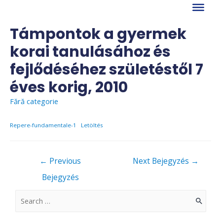
Skip
to
content
Támpontok a gyermek
korai tanulásához és
fejlődéséhez születéstől 7
éves korig, 2010
Fără categorie
Repere-fundamentale-1
Letöltés
Bejegyzés
←
Previous
Next Bejegyzés
→
navigáció
Bejegyzés
S
e