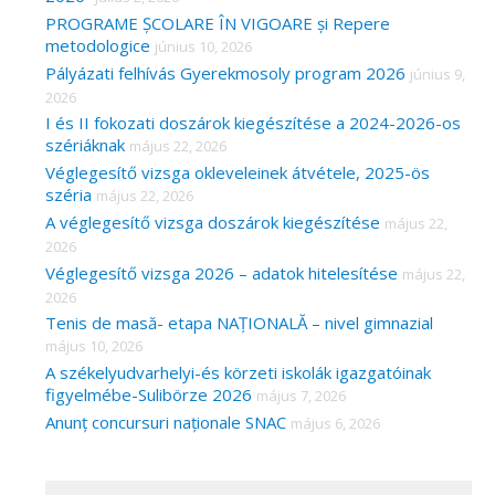
PROGRAME ȘCOLARE ÎN VIGOARE și Repere
metodologice
június 10, 2026
Pályázati felhívás Gyerekmosoly program 2026
június 9,
2026
I és II fokozati doszárok kiegészítése a 2024-2026-os
szériáknak
május 22, 2026
Véglegesítő vizsga okleveleinek átvétele, 2025-ös
széria
május 22, 2026
A véglegesítő vizsga doszárok kiegészítése
május 22,
2026
Véglegesítő vizsga 2026 – adatok hitelesítése
május 22,
2026
Tenis de masă- etapa NAȚIONALĂ – nivel gimnazial
május 10, 2026
A székelyudvarhelyi-és körzeti iskolák igazgatóinak
figyelmébe-Sulibörze 2026
május 7, 2026
Anunț concursuri naționale SNAC
május 6, 2026