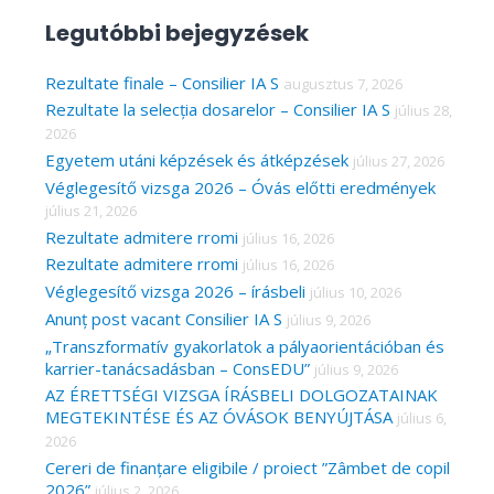
a
Legutóbbi bejegyzések
r
c
Rezultate finale – Consilier IA S
augusztus 7, 2026
Rezultate la selecția dosarelor – Consilier IA S
július 28,
h
2026
f
Egyetem utáni képzések és átképzések
július 27, 2026
o
Véglegesítő vizsga 2026 – Óvás előtti eredmények
r
július 21, 2026
Rezultate admitere rromi
július 16, 2026
:
Rezultate admitere rromi
július 16, 2026
Véglegesítő vizsga 2026 – írásbeli
július 10, 2026
Anunț post vacant Consilier IA S
július 9, 2026
„Transzformatív gyakorlatok a pályaorientációban és
karrier-tanácsadásban – ConsEDU”
július 9, 2026
AZ ÉRETTSÉGI VIZSGA ÍRÁSBELI DOLGOZATAINAK
MEGTEKINTÉSE ÉS AZ ÓVÁSOK BENYÚJTÁSA
július 6,
2026
Cereri de finanțare eligibile / proiect ”Zâmbet de copil
2026”
július 2, 2026