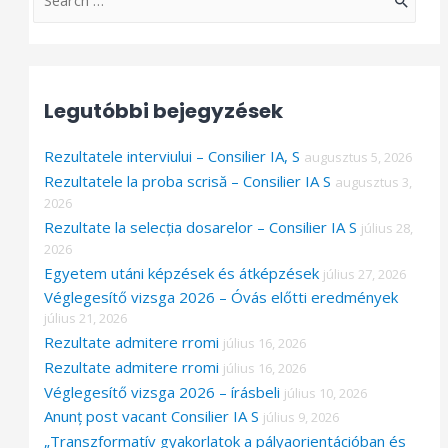
e
a
r
Legutóbbi bejegyzések
c
h
Rezultatele interviului – Consilier IA, S
augusztus 5, 2026
f
Rezultatele la proba scrisă – Consilier IA S
augusztus 3,
o
2026
Rezultate la selecția dosarelor – Consilier IA S
július 28,
r
2026
:
Egyetem utáni képzések és átképzések
július 27, 2026
Véglegesítő vizsga 2026 – Óvás előtti eredmények
július 21, 2026
Rezultate admitere rromi
július 16, 2026
Rezultate admitere rromi
július 16, 2026
Véglegesítő vizsga 2026 – írásbeli
július 10, 2026
Anunț post vacant Consilier IA S
július 9, 2026
„Transzformatív gyakorlatok a pályaorientációban és