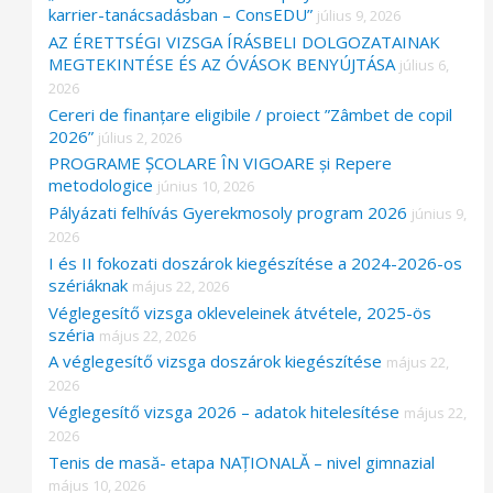
karrier-tanácsadásban – ConsEDU”
július 9, 2026
AZ ÉRETTSÉGI VIZSGA ÍRÁSBELI DOLGOZATAINAK
MEGTEKINTÉSE ÉS AZ ÓVÁSOK BENYÚJTÁSA
július 6,
2026
Cereri de finanțare eligibile / proiect ”Zâmbet de copil
2026”
július 2, 2026
PROGRAME ȘCOLARE ÎN VIGOARE și Repere
metodologice
június 10, 2026
Pályázati felhívás Gyerekmosoly program 2026
június 9,
2026
I és II fokozati doszárok kiegészítése a 2024-2026-os
szériáknak
május 22, 2026
Véglegesítő vizsga okleveleinek átvétele, 2025-ös
széria
május 22, 2026
A véglegesítő vizsga doszárok kiegészítése
május 22,
2026
Véglegesítő vizsga 2026 – adatok hitelesítése
május 22,
2026
Tenis de masă- etapa NAȚIONALĂ – nivel gimnazial
május 10, 2026