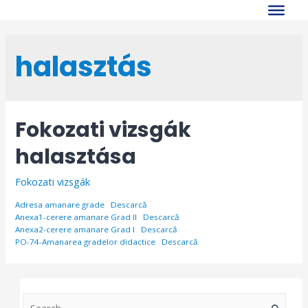
Skip
to
content
halasztás
Fokozati vizsgák
halasztása
Fokozati vizsgák
Adresa amanare grade
Descarcă
Anexa1-cerere amanare Grad II
Descarcă
Anexa2-cerere amanare Grad I
Descarcă
PO-74-Amanarea gradelor didactice
Descarcă
S