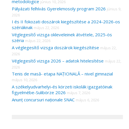
metodologice
június 10, 2026
Pályázati felhívás Gyerekmosoly program 2026
június 9,
2026
I és II fokozati doszárok kiegészítése a 2024-2026-os
szériáknak
május 22, 2026
Véglegesítő vizsga okleveleinek átvétele, 2025-ös
széria
május 22, 2026
A véglegesítő vizsga doszárok kiegészítése
május 22,
2026
Véglegesítő vizsga 2026 – adatok hitelesítése
május 22,
2026
Tenis de masă- etapa NAȚIONALĂ – nivel gimnazial
május 10, 2026
A székelyudvarhelyi-és körzeti iskolák igazgatóinak
figyelmébe-Sulibörze 2026
május 7, 2026
Anunț concursuri naționale SNAC
május 6, 2026