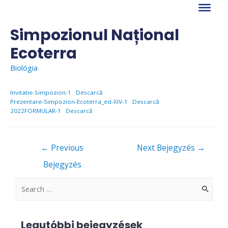
Skip
to
content
Simpozionul Național
Ecoterra
Biológia
Invitatie-Simpozion-1
Descarcă
Prezentare-Simpozion-Ecoterra_ed-XIV-1
Descarcă
2022FORMULAR-1
Descarcă
Bejegyzés
←
Previous
Next Bejegyzés
→
navigáció
Bejegyzés
S
e
a
Legutóbbi bejegyzések