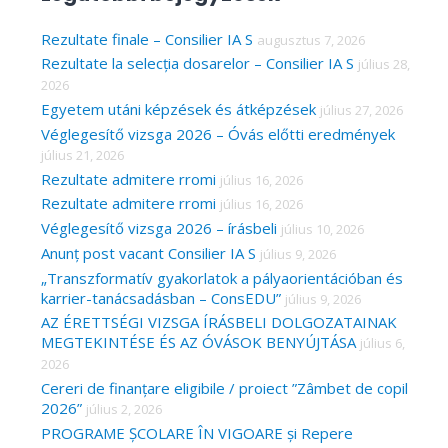
r
c
Rezultate finale – Consilier IA S
augusztus 7, 2026
Rezultate la selecția dosarelor – Consilier IA S
július 28,
h
2026
f
Egyetem utáni képzések és átképzések
július 27, 2026
o
Véglegesítő vizsga 2026 – Óvás előtti eredmények
r
július 21, 2026
Rezultate admitere rromi
július 16, 2026
:
Rezultate admitere rromi
július 16, 2026
Véglegesítő vizsga 2026 – írásbeli
július 10, 2026
Anunț post vacant Consilier IA S
július 9, 2026
„Transzformatív gyakorlatok a pályaorientációban és
karrier-tanácsadásban – ConsEDU”
július 9, 2026
AZ ÉRETTSÉGI VIZSGA ÍRÁSBELI DOLGOZATAINAK
MEGTEKINTÉSE ÉS AZ ÓVÁSOK BENYÚJTÁSA
július 6,
2026
Cereri de finanțare eligibile / proiect ”Zâmbet de copil
2026”
július 2, 2026
PROGRAME ȘCOLARE ÎN VIGOARE și Repere