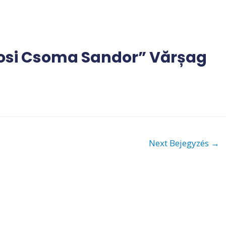
osi Csoma Sandor” Vărșag
Next Bejegyzés
→