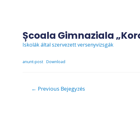
Skip
to
content
Școala Gimnaziala „Kor
Iskolák által szervezett versenyvizsgák
anunt-post
Download
Bejegyzés
←
Previous Bejegyzés
navigáció