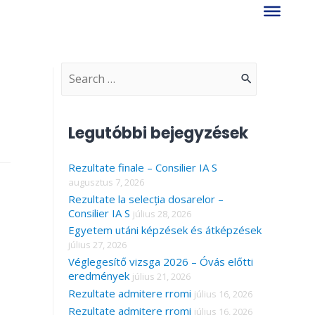
S
e
a
Legutóbbi bejegyzések
r
Rezultate finale – Consilier IA S
c
augusztus 7, 2026
h
Rezultate la selecția dosarelor –
f
Consilier IA S
július 28, 2026
Egyetem utáni képzések és átképzések
o
július 27, 2026
r
Véglegesítő vizsga 2026 – Óvás előtti
eredmények
július 21, 2026
:
Rezultate admitere rromi
július 16, 2026
Rezultate admitere rromi
július 16, 2026