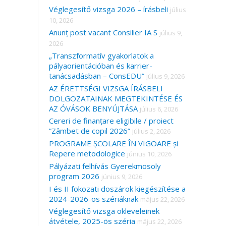
Véglegesítő vizsga 2026 – írásbeli
július
10, 2026
Anunț post vacant Consilier IA S
július 9,
2026
„Transzformatív gyakorlatok a
pályaorientációban és karrier-
tanácsadásban – ConsEDU”
július 9, 2026
AZ ÉRETTSÉGI VIZSGA ÍRÁSBELI
DOLGOZATAINAK MEGTEKINTÉSE ÉS
AZ ÓVÁSOK BENYÚJTÁSA
július 6, 2026
Cereri de finanțare eligibile / proiect
”Zâmbet de copil 2026”
július 2, 2026
PROGRAME ȘCOLARE ÎN VIGOARE și
Repere metodologice
június 10, 2026
Pályázati felhívás Gyerekmosoly
program 2026
június 9, 2026
I és II fokozati doszárok kiegészítése a
2024-2026-os szériáknak
május 22, 2026
Véglegesítő vizsga okleveleinek
átvétele, 2025-ös széria
május 22, 2026