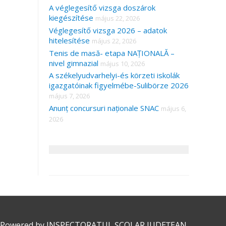
A véglegesítő vizsga doszárok
kiegészítése
május 22, 2026
Véglegesítő vizsga 2026 – adatok
hitelesítése
május 22, 2026
Tenis de masă- etapa NAȚIONALĂ –
nivel gimnazial
május 10, 2026
A székelyudvarhelyi-és körzeti iskolák
igazgatóinak figyelmébe-Sulibörze 2026
május 7, 2026
Anunț concursuri naționale SNAC
május 6,
2026
 Powered by
INSPECTORATUL ȘCOLAR JUDEȚEAN