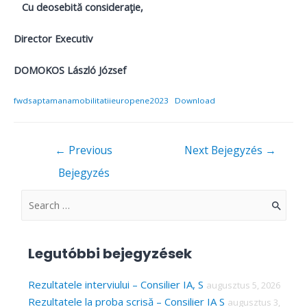
Cu deosebită consideraţie,
Director Executiv
DOMOKOS László József
fwdsaptamanamobilitatiieuropene2023
Download
Bejegyzés
←
Previous
Next Bejegyzés
→
navigáció
Bejegyzés
S
e
a
Legutóbbi bejegyzések
r
c
Rezultatele interviului – Consilier IA, S
augusztus 5, 2026
Rezultatele la proba scrisă – Consilier IA S
augusztus 3,
h