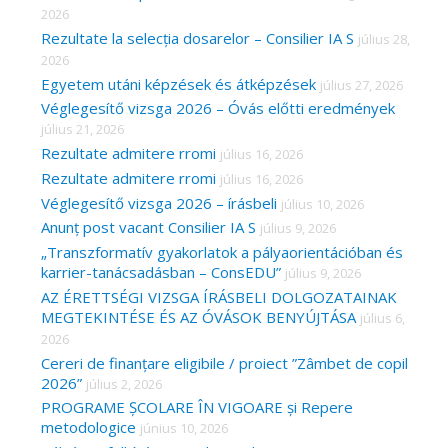
2026
f
Rezultate la selecția dosarelor – Consilier IA S
július 28,
o
2026
r
Egyetem utáni képzések és átképzések
július 27, 2026
Véglegesítő vizsga 2026 – Óvás előtti eredmények
:
július 21, 2026
Rezultate admitere rromi
július 16, 2026
Rezultate admitere rromi
július 16, 2026
Véglegesítő vizsga 2026 – írásbeli
július 10, 2026
Anunț post vacant Consilier IA S
július 9, 2026
„Transzformatív gyakorlatok a pályaorientációban és
karrier-tanácsadásban – ConsEDU”
július 9, 2026
AZ ÉRETTSÉGI VIZSGA ÍRÁSBELI DOLGOZATAINAK
MEGTEKINTÉSE ÉS AZ ÓVÁSOK BENYÚJTÁSA
július 6,
2026
Cereri de finanțare eligibile / proiect ”Zâmbet de copil
2026”
július 2, 2026
PROGRAME ȘCOLARE ÎN VIGOARE și Repere
metodologice
június 10, 2026