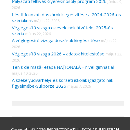
Pályázati felhívás Gyerekmosoly program 2026
június 9,
2026
I és II fokozati doszárok kiegészítése a 2024-2026-os
szériáknak
május 22, 2026
Véglegesítő vizsga okleveleinek átvétele, 2025-ös
széria
május 22, 2026
A véglegesítő vizsga doszárok kiegészítése
május 22,
2026
Véglegesítő vizsga 2026 – adatok hitelesítése
május 22,
2026
Tenis de masă- etapa NAȚIONALĂ – nivel gimnazial
május 10, 2026
A székelyudvarhelyi-és körzeti iskolák igazgatóinak
figyelmébe-Sulibörze 2026
május 7, 2026
Copyright © 2026
INSPECTORATUL ȘCOLAR JUDEȚEAN