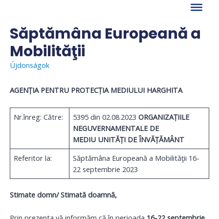
Skip
to
content
Săptămâna Europeană a
Mobilităţii
Újdonságok
AGENȚIA PENTRU PROTECȚIA MEDIULUI HARGHITA
Nr.înreg: Către:
5395 din 02.08.2023
ORGANIZAȚIILE
NEGUVERNAMENTALE DE
MEDIU
UNITĂȚI DE ÎNVĂȚĂMÂNT
Referitor la:
Săptămâna Europeană a Mobilităţii 16-
22 septembrie 2023
Stimate domn/ Stimată doamnă
,
Prin prezenta vă informăm că în perioada
16-22 septembrie