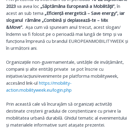
2023
va avea loc
„Săptămâna Europeană a Mobilităţii”
, în
acest an sub tema
„Eficiență energetică – Save energy”, iar
sloganul rămâne
„Combin
ă și deplasează-te – Mix
&Move
”
.
Așa cum vă spuneam anul trecut, acest slogan/
îndemn va fi folosit pe o perioadă mai lungă de timp și va
funcționa împreună cu brandul EUROPEANMOBILITYWEEK și
în următorii ani.
Organizațiile non-guvernamentale, unitățile de invățământ,
companii și alte entități private
se pot înscrie cu
inițiative/acțiuni/evenimente pe platforma mobilityweek,
accesând link-ul
https://mobility-
action.mobilityweek.eu/login.php
Prin această cale vă încurajăm să organizați activități
destinate creșterii gradului de conștientizare cu privire la
mobilitatea urbană durabilă. Ghidul tematic al evenimentului
și materialele informative sunt atașate prezentei.