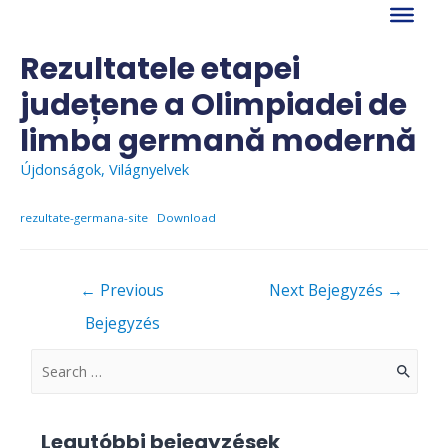
Skip
to
content
Rezultatele etapei
județene a Olimpiadei de
limba germană modernă
Újdonságok
,
Világnyelvek
rezultate-germana-site
Download
Bejegyzés
←
Previous
Next Bejegyzés
→
navigáció
Bejegyzés
S
e
a
Legutóbbi bejegyzések