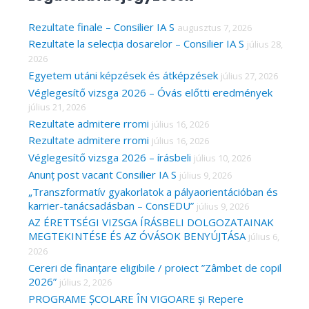
r
c
Rezultate finale – Consilier IA S
augusztus 7, 2026
Rezultate la selecția dosarelor – Consilier IA S
július 28,
h
2026
f
Egyetem utáni képzések és átképzések
július 27, 2026
o
Véglegesítő vizsga 2026 – Óvás előtti eredmények
r
július 21, 2026
Rezultate admitere rromi
július 16, 2026
:
Rezultate admitere rromi
július 16, 2026
Véglegesítő vizsga 2026 – írásbeli
július 10, 2026
Anunț post vacant Consilier IA S
július 9, 2026
„Transzformatív gyakorlatok a pályaorientációban és
karrier-tanácsadásban – ConsEDU”
július 9, 2026
AZ ÉRETTSÉGI VIZSGA ÍRÁSBELI DOLGOZATAINAK
MEGTEKINTÉSE ÉS AZ ÓVÁSOK BENYÚJTÁSA
július 6,
2026
Cereri de finanțare eligibile / proiect ”Zâmbet de copil
2026”
július 2, 2026
PROGRAME ȘCOLARE ÎN VIGOARE și Repere