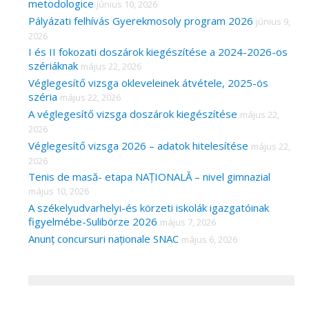
metodologice
június 10, 2026
Pályázati felhívás Gyerekmosoly program 2026
június 9,
2026
I és II fokozati doszárok kiegészítése a 2024-2026-os
szériáknak
május 22, 2026
Véglegesítő vizsga okleveleinek átvétele, 2025-ös
széria
május 22, 2026
A véglegesítő vizsga doszárok kiegészítése
május 22,
2026
Véglegesítő vizsga 2026 – adatok hitelesítése
május 22,
2026
Tenis de masă- etapa NAȚIONALĂ – nivel gimnazial
május 10, 2026
A székelyudvarhelyi-és körzeti iskolák igazgatóinak
figyelmébe-Sulibörze 2026
május 7, 2026
Anunț concursuri naționale SNAC
május 6, 2026