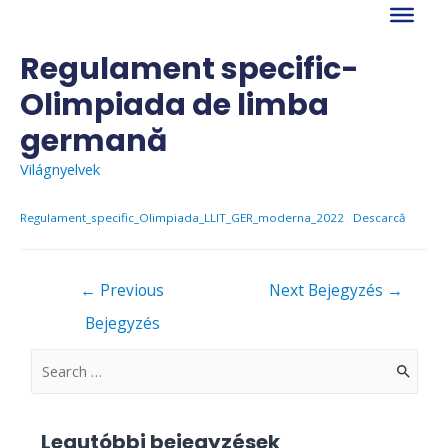
Skip
to
content
Regulament specific-
Olimpiada de limba
germană
Világnyelvek
Regulament_specific_Olimpiada_LLIT_GER_moderna_2022
Descarcă
Bejegyzés
←
Previous
Next Bejegyzés
→
navigáció
Bejegyzés
S
e
a
Legutóbbi bejegyzések