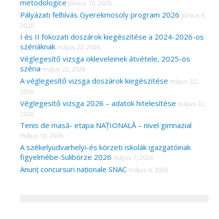
metodologice
június 10, 2026
Pályázati felhívás Gyerekmosoly program 2026
június 9,
2026
I és II fokozati doszárok kiegészítése a 2024-2026-os
szériáknak
május 22, 2026
Véglegesítő vizsga okleveleinek átvétele, 2025-ös
széria
május 22, 2026
A véglegesítő vizsga doszárok kiegészítése
május 22,
2026
Véglegesítő vizsga 2026 – adatok hitelesítése
május 22,
2026
Tenis de masă- etapa NAȚIONALĂ – nivel gimnazial
május 10, 2026
A székelyudvarhelyi-és körzeti iskolák igazgatóinak
figyelmébe-Sulibörze 2026
május 7, 2026
Anunț concursuri naționale SNAC
május 6, 2026