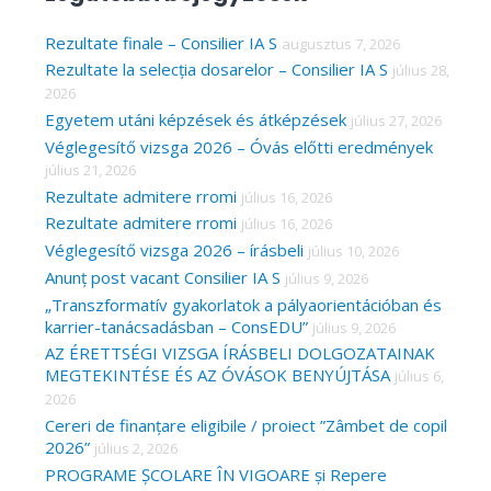
r
c
Rezultate finale – Consilier IA S
augusztus 7, 2026
Rezultate la selecția dosarelor – Consilier IA S
július 28,
h
2026
f
Egyetem utáni képzések és átképzések
július 27, 2026
o
Véglegesítő vizsga 2026 – Óvás előtti eredmények
r
július 21, 2026
Rezultate admitere rromi
július 16, 2026
:
Rezultate admitere rromi
július 16, 2026
Véglegesítő vizsga 2026 – írásbeli
július 10, 2026
Anunț post vacant Consilier IA S
július 9, 2026
„Transzformatív gyakorlatok a pályaorientációban és
karrier-tanácsadásban – ConsEDU”
július 9, 2026
AZ ÉRETTSÉGI VIZSGA ÍRÁSBELI DOLGOZATAINAK
MEGTEKINTÉSE ÉS AZ ÓVÁSOK BENYÚJTÁSA
július 6,
2026
Cereri de finanțare eligibile / proiect ”Zâmbet de copil
2026”
július 2, 2026
PROGRAME ȘCOLARE ÎN VIGOARE și Repere