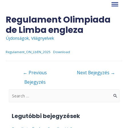
Skip
to
content
Regulament Olimpiada
de Limba engleza
Újdonságok
,
Világnyelvek
Regulament_ON_LbEN_2025
Download
Bejegyzés
←
Previous
Next Bejegyzés
→
navigáció
Bejegyzés
S
e
a
Legutóbbi bejegyzések
r