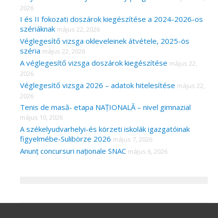
2026
I és II fokozati doszárok kiegészítése a 2024-2026-os
szériáknak
május 22, 2026
Véglegesítő vizsga okleveleinek átvétele, 2025-ös
széria
május 22, 2026
A véglegesítő vizsga doszárok kiegészítése
május 22,
2026
Véglegesítő vizsga 2026 – adatok hitelesítése
május 22,
2026
Tenis de masă- etapa NAȚIONALĂ – nivel gimnazial
május 10, 2026
A székelyudvarhelyi-és körzeti iskolák igazgatóinak
figyelmébe-Sulibörze 2026
május 7, 2026
Anunț concursuri naționale SNAC
május 6, 2026