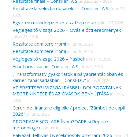
c
Rezultate finale – Consilier IA S
augusztus 7, 2026
Rezultate la selecția dosarelor – Consilier IA S
július 28,
h
2026
f
Egyetem utáni képzések és átképzések
július 27, 2026
o
Véglegesítő vizsga 2026 – Óvás előtti eredmények
r
július 21, 2026
Rezultate admitere rromi
július 16, 2026
:
Rezultate admitere rromi
július 16, 2026
Véglegesítő vizsga 2026 – írásbeli
július 10, 2026
Anunț post vacant Consilier IA S
július 9, 2026
„Transzformatív gyakorlatok a pályaorientációban és
karrier-tanácsadásban – ConsEDU”
július 9, 2026
AZ ÉRETTSÉGI VIZSGA ÍRÁSBELI DOLGOZATAINAK
MEGTEKINTÉSE ÉS AZ ÓVÁSOK BENYÚJTÁSA
július 6,
2026
Cereri de finanțare eligibile / proiect ”Zâmbet de copil
2026”
július 2, 2026
PROGRAME ȘCOLARE ÎN VIGOARE și Repere
metodologice
június 10, 2026
Pályázati felhívás Gyerekmosoly program 2026
június 9,