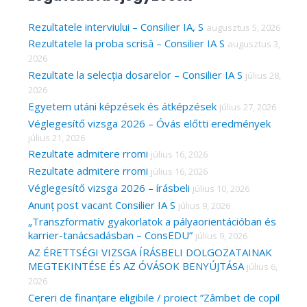
r
c
Rezultatele interviului – Consilier IA, S
augusztus 5, 2026
Rezultatele la proba scrisă – Consilier IA S
augusztus 3,
h
2026
f
Rezultate la selecția dosarelor – Consilier IA S
július 28,
o
2026
r
Egyetem utáni képzések és átképzések
július 27, 2026
Véglegesítő vizsga 2026 – Óvás előtti eredmények
:
július 21, 2026
Rezultate admitere rromi
július 16, 2026
Rezultate admitere rromi
július 16, 2026
Véglegesítő vizsga 2026 – írásbeli
július 10, 2026
Anunț post vacant Consilier IA S
július 9, 2026
„Transzformatív gyakorlatok a pályaorientációban és
karrier-tanácsadásban – ConsEDU”
július 9, 2026
AZ ÉRETTSÉGI VIZSGA ÍRÁSBELI DOLGOZATAINAK
MEGTEKINTÉSE ÉS AZ ÓVÁSOK BENYÚJTÁSA
július 6,
2026
Cereri de finanțare eligibile / proiect ”Zâmbet de copil