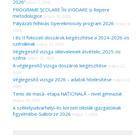
2026”
július 2, 2026
PROGRAME ȘCOLARE ÎN VIGOARE și Repere
metodologice
június 10, 2026
Pályázati felhívás Gyerekmosoly program 2026
június 9,
2026
I és II fokozati doszárok kiegészítése a 2024-2026-os
szériáknak
május 22, 2026
Véglegesítő vizsga okleveleinek átvétele, 2025-ös
széria
május 22, 2026
A véglegesítő vizsga doszárok kiegészítése
május 22,
2026
Véglegesítő vizsga 2026 – adatok hitelesítése
május 22,
2026
Tenis de masă- etapa NAȚIONALĂ – nivel gimnazial
május 10, 2026
A székelyudvarhelyi-és körzeti iskolák igazgatóinak
figyelmébe-Sulibörze 2026
május 7, 2026