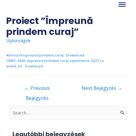
Skip
to
content
Proiect ”Împreună
prindem curaj”
Újdonságok
Adresa Imopreuna prindem curaj
Download
OMEC 6485 Impreuna prindem curaj septembrie 2025 cu
anexe_V2
Download
Bejegyzés
←
Previous
Next Bejegyzés
→
navigáció
Bejegyzés
S
e
a
Legutóbbi bejegyzések