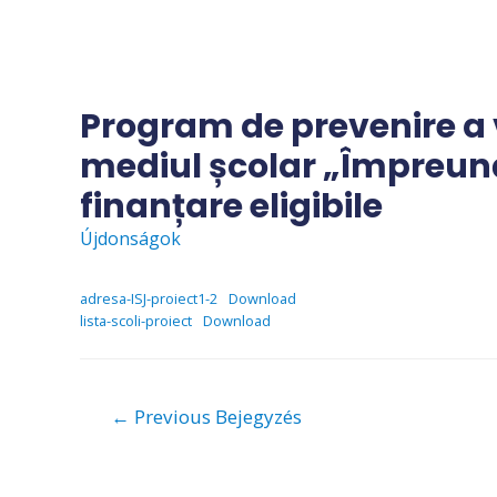
Skip
to
content
Program de prevenire a vi
mediul școlar „Împreună
finanțare eligibile
Újdonságok
adresa-ISJ-proiect1-2
Download
lista-scoli-proiect
Download
Bejegyzés
←
Previous Bejegyzés
navigáció