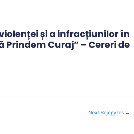
olenței și a infracțiunilor în
 Prindem Curaj” – Cereri de
Next Bejegyzés
→