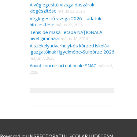
A véglegesítő vizsga doszárok
kiegészítése
május 22, 2026
Véglegesítő vizsga 2026 – adatok
hitelesítése
május 22, 2026
Tenis de masă- etapa NAȚIONALĂ –
nivel gimnazial
május 10, 2026
A székelyudvarhelyi-és körzeti iskolák
igazgatóinak figyelmébe-Sulibörze 2026
május 7, 2026
Anunț concursuri naționale SNAC
május 6,
2026
 Powered by
INSPECTORATUL ȘCOLAR JUDEȚEAN