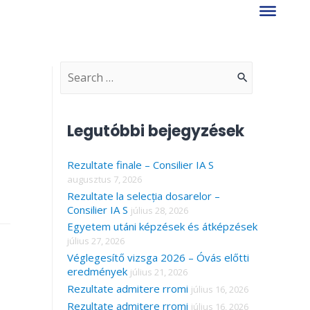
S
e
a
Legutóbbi bejegyzések
r
Rezultate finale – Consilier IA S
c
augusztus 7, 2026
h
Rezultate la selecția dosarelor –
f
Consilier IA S
július 28, 2026
Egyetem utáni képzések és átképzések
o
július 27, 2026
r
Véglegesítő vizsga 2026 – Óvás előtti
eredmények
július 21, 2026
:
Rezultate admitere rromi
július 16, 2026
Rezultate admitere rromi
július 16, 2026