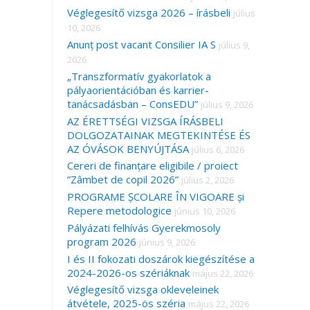
Véglegesítő vizsga 2026 – írásbeli
július
10, 2026
Anunț post vacant Consilier IA S
július 9,
2026
„Transzformatív gyakorlatok a
pályaorientációban és karrier-
tanácsadásban – ConsEDU”
július 9, 2026
AZ ÉRETTSÉGI VIZSGA ÍRÁSBELI
DOLGOZATAINAK MEGTEKINTÉSE ÉS
AZ ÓVÁSOK BENYÚJTÁSA
július 6, 2026
Cereri de finanțare eligibile / proiect
”Zâmbet de copil 2026”
július 2, 2026
PROGRAME ȘCOLARE ÎN VIGOARE și
Repere metodologice
június 10, 2026
Pályázati felhívás Gyerekmosoly
program 2026
június 9, 2026
I és II fokozati doszárok kiegészítése a
2024-2026-os szériáknak
május 22, 2026
Véglegesítő vizsga okleveleinek
átvétele, 2025-ös széria
május 22, 2026