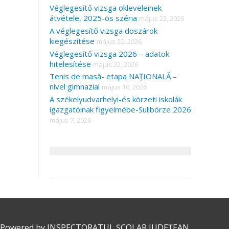
Véglegesítő vizsga okleveleinek
átvétele, 2025-ös széria
május 22, 2026
A véglegesítő vizsga doszárok
kiegészítése
május 22, 2026
Véglegesítő vizsga 2026 – adatok
hitelesítése
május 22, 2026
Tenis de masă- etapa NAȚIONALĂ –
nivel gimnazial
május 10, 2026
A székelyudvarhelyi-és körzeti iskolák
igazgatóinak figyelmébe-Sulibörze 2026
május 7, 2026
 Powered by
INSPECTORATUL ȘCOLAR JUDEȚEAN