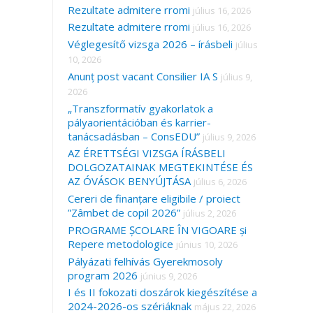
Rezultate admitere rromi
július 16, 2026
Rezultate admitere rromi
július 16, 2026
Véglegesítő vizsga 2026 – írásbeli
július
10, 2026
Anunț post vacant Consilier IA S
július 9,
2026
„Transzformatív gyakorlatok a
pályaorientációban és karrier-
tanácsadásban – ConsEDU”
július 9, 2026
AZ ÉRETTSÉGI VIZSGA ÍRÁSBELI
DOLGOZATAINAK MEGTEKINTÉSE ÉS
AZ ÓVÁSOK BENYÚJTÁSA
július 6, 2026
Cereri de finanțare eligibile / proiect
”Zâmbet de copil 2026”
július 2, 2026
PROGRAME ȘCOLARE ÎN VIGOARE și
Repere metodologice
június 10, 2026
Pályázati felhívás Gyerekmosoly
program 2026
június 9, 2026
I és II fokozati doszárok kiegészítése a
2024-2026-os szériáknak
május 22, 2026