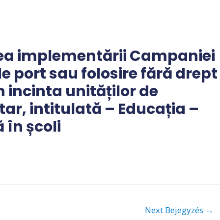
rea implementării Campaniei
e port sau folosire fără drept
 incinta unităților de
r, intitulată – Educația –
în școli
Next Bejegyzés
→