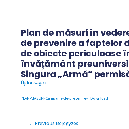
Skip
to
content
Plan de măsuri în vede
de prevenire a faptelor d
de obiecte periculoase în
învățământ preuniversita
Singura „Armă” permisă 
Újdonságok
PLAN-MASURI-Campania-de-prevenire-
Download
Bejegyzés
←
Previous Bejegyzés
navigáció