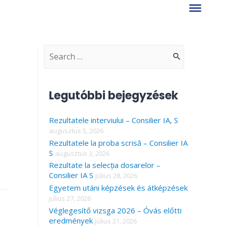
S
e
a
Legutóbbi bejegyzések
r
Rezultatele interviului – Consilier IA, S
c
augusztus 5, 2026
h
Rezultatele la proba scrisă – Consilier IA
f
S
augusztus 3, 2026
Rezultate la selecția dosarelor –
o
Consilier IA S
július 28, 2026
r
Egyetem utáni képzések és átképzések
július 27, 2026
:
Véglegesítő vizsga 2026 – Óvás előtti
eredmények
július 21, 2026