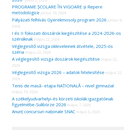
PROGRAME ȘCOLARE ÎN VIGOARE și Repere
metodologice
június 10, 2026
Pályázati felhívás Gyerekmosoly program 2026
június 9,
2026
I és II fokozati doszárok kiegészítése a 2024-2026-os
szériáknak
május 22, 2026
Véglegesítő vizsga okleveleinek átvétele, 2025-ös
széria
május 22, 2026
A véglegesítő vizsga doszárok kiegészítése
május 22,
2026
Véglegesítő vizsga 2026 – adatok hitelesítése
május 22,
2026
Tenis de masă- etapa NAȚIONALĂ – nivel gimnazial
május 10, 2026
A székelyudvarhelyi-és körzeti iskolák igazgatóinak
figyelmébe-Sulibörze 2026
május 7, 2026
Anunț concursuri naționale SNAC
május 6, 2026