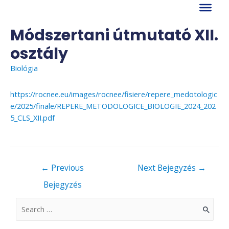
Skip
to
content
Módszertani útmutató XII.
osztály
Biológia
https://rocnee.eu/images/rocnee/fisiere/repere_medotologic
e/2025/finale/REPERE_METODOLOGICE_BIOLOGIE_2024_202
5_CLS_XII.pdf
Bejegyzés
←
Previous
Next Bejegyzés
→
navigáció
Bejegyzés
S
e