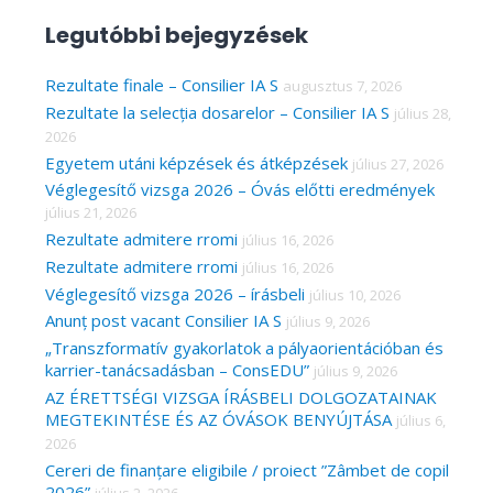
a
Legutóbbi bejegyzések
r
c
Rezultate finale – Consilier IA S
augusztus 7, 2026
Rezultate la selecția dosarelor – Consilier IA S
július 28,
h
2026
f
Egyetem utáni képzések és átképzések
július 27, 2026
o
Véglegesítő vizsga 2026 – Óvás előtti eredmények
r
július 21, 2026
Rezultate admitere rromi
július 16, 2026
:
Rezultate admitere rromi
július 16, 2026
Véglegesítő vizsga 2026 – írásbeli
július 10, 2026
Anunț post vacant Consilier IA S
július 9, 2026
„Transzformatív gyakorlatok a pályaorientációban és
karrier-tanácsadásban – ConsEDU”
július 9, 2026
AZ ÉRETTSÉGI VIZSGA ÍRÁSBELI DOLGOZATAINAK
MEGTEKINTÉSE ÉS AZ ÓVÁSOK BENYÚJTÁSA
július 6,
2026
Cereri de finanțare eligibile / proiect ”Zâmbet de copil
2026”
július 2, 2026