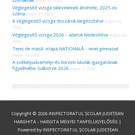
május 22, 2026
Véglegesítő vizsga okleveleinek átvétele, 2025-ös
széria
május 22, 2026
A véglegesítő vizsga doszárok kiegészítése
május 22,
2026
Véglegesítő vizsga 2026 – adatok hitelesítése
május 22,
2026
Tenis de masă- etapa NAȚIONALĂ – nivel gimnazial
május 10, 2026
A székelyudvarhelyi-és körzeti iskolák igazgatóinak
figyelmébe-Sulibörze 2026
május 7, 2026
Copyright © 2026
INSPECTORATUL ȘCOLAR JUDEȚEAN
HARGHITA - HARGITA MEGYEI TANFELÜGYELŐSÉG
|
Powered by
INSPECTORATUL ȘCOLAR JUDEȚEAN