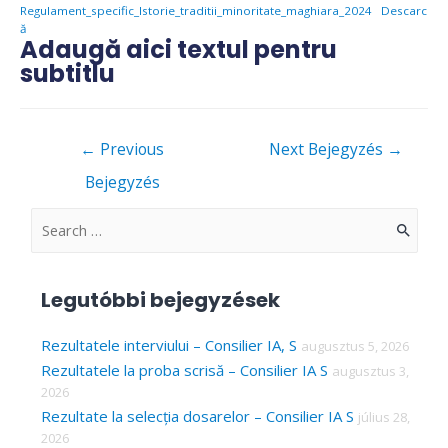
Regulament_specific_Istorie_traditii_minoritate_maghiara_2024
Descarc
ă
Adaugă aici textul pentru
subtitlu
Bejegyzés
←
Previous
Next Bejegyzés
→
navigáció
Bejegyzés
S
e
a
Legutóbbi bejegyzések
r
c
Rezultatele interviului – Consilier IA, S
augusztus 5, 2026
Rezultatele la proba scrisă – Consilier IA S
augusztus 3,
h
2026
f
Rezultate la selecția dosarelor – Consilier IA S
július 28,
o
2026