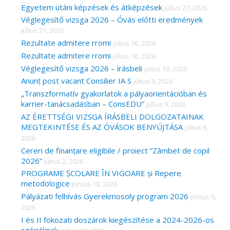
r
Egyetem utáni képzések és átképzések
július 27, 2026
Véglegesítő vizsga 2026 – Óvás előtti eredmények
:
július 21, 2026
Rezultate admitere rromi
július 16, 2026
Rezultate admitere rromi
július 16, 2026
Véglegesítő vizsga 2026 – írásbeli
július 10, 2026
Anunț post vacant Consilier IA S
július 9, 2026
„Transzformatív gyakorlatok a pályaorientációban és
karrier-tanácsadásban – ConsEDU”
július 9, 2026
AZ ÉRETTSÉGI VIZSGA ÍRÁSBELI DOLGOZATAINAK
MEGTEKINTÉSE ÉS AZ ÓVÁSOK BENYÚJTÁSA
július 6,
2026
Cereri de finanțare eligibile / proiect ”Zâmbet de copil
2026”
július 2, 2026
PROGRAME ȘCOLARE ÎN VIGOARE și Repere
metodologice
június 10, 2026
Pályázati felhívás Gyerekmosoly program 2026
június 9,
2026
I és II fokozati doszárok kiegészítése a 2024-2026-os
szériáknak