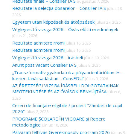
c
Rezultate finale – Consilier IA S
augusztus 7, 2026
Rezultate la selecția dosarelor – Consilier IA S
július 28,
h
2026
f
Egyetem utáni képzések és átképzések
július 27, 2026
o
Véglegesítő vizsga 2026 – Óvás előtti eredmények
r
július 21, 2026
Rezultate admitere rromi
július 16, 2026
:
Rezultate admitere rromi
július 16, 2026
Véglegesítő vizsga 2026 – írásbeli
július 10, 2026
Anunț post vacant Consilier IA S
július 9, 2026
„Transzformatív gyakorlatok a pályaorientációban és
karrier-tanácsadásban – ConsEDU”
július 9, 2026
AZ ÉRETTSÉGI VIZSGA ÍRÁSBELI DOLGOZATAINAK
MEGTEKINTÉSE ÉS AZ ÓVÁSOK BENYÚJTÁSA
július 6,
2026
Cereri de finanțare eligibile / proiect ”Zâmbet de copil
2026”
július 2, 2026
PROGRAME ȘCOLARE ÎN VIGOARE și Repere
metodologice
június 10, 2026
Pályázati felhívás Gyerekmosoly program 2026
június 9,