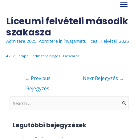
Skip
to
content
Líceumi felvételi második
szakasza
Admitere 2025
,
Admitere în învățămâtul liceal
,
Felvételi 2025
4262 E etapa II admitere bogos
Descarcă
Bejegyzés
←
Previous
Next Bejegyzés
→
navigáció
Bejegyzés
S
e
a
Legutóbbi bejegyzések
r