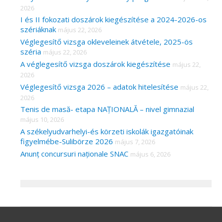
2026
I és II fokozati doszárok kiegészítése a 2024-2026-os
szériáknak
május 22, 2026
Véglegesítő vizsga okleveleinek átvétele, 2025-ös
széria
május 22, 2026
A véglegesítő vizsga doszárok kiegészítése
május 22,
2026
Véglegesítő vizsga 2026 – adatok hitelesítése
május 22,
2026
Tenis de masă- etapa NAȚIONALĂ – nivel gimnazial
május 10, 2026
A székelyudvarhelyi-és körzeti iskolák igazgatóinak
figyelmébe-Sulibörze 2026
május 7, 2026
Anunț concursuri naționale SNAC
május 6, 2026