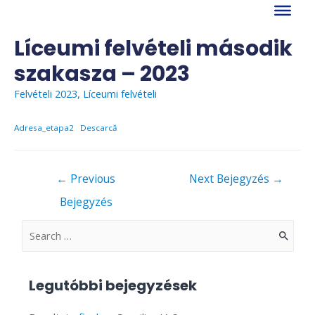
Skip
to
content
Líceumi felvételi második
szakasza – 2023
Felvételi 2023
,
Líceumi felvételi
Adresa_etapa2
Descarcă
Bejegyzés
←
Previous
Next Bejegyzés
→
navigáció
Bejegyzés
S
e
a
Legutóbbi bejegyzések
r