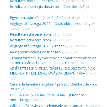
c
Rezultate finale – Consilier IA S
augusztus 7, 2026
Rezultate la selecția dosarelor – Consilier IA S
július 28,
h
2026
f
Egyetem utáni képzések és átképzések
július 27, 2026
o
Véglegesítő vizsga 2026 – Óvás előtti eredmények
r
július 21, 2026
Rezultate admitere rromi
július 16, 2026
:
Rezultate admitere rromi
július 16, 2026
Véglegesítő vizsga 2026 – írásbeli
július 10, 2026
Anunț post vacant Consilier IA S
július 9, 2026
„Transzformatív gyakorlatok a pályaorientációban és
karrier-tanácsadásban – ConsEDU”
július 9, 2026
AZ ÉRETTSÉGI VIZSGA ÍRÁSBELI DOLGOZATAINAK
MEGTEKINTÉSE ÉS AZ ÓVÁSOK BENYÚJTÁSA
július 6,
2026
Cereri de finanțare eligibile / proiect ”Zâmbet de copil
2026”
július 2, 2026
PROGRAME ȘCOLARE ÎN VIGOARE și Repere
metodologice
június 10, 2026
Pályázati felhívás Gyerekmosoly program 2026
június 9,