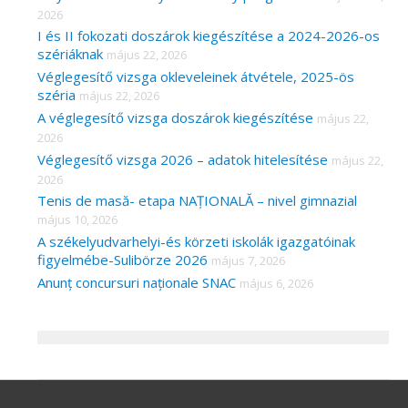
2026
I és II fokozati doszárok kiegészítése a 2024-2026-os
szériáknak
május 22, 2026
Véglegesítő vizsga okleveleinek átvétele, 2025-ös
széria
május 22, 2026
A véglegesítő vizsga doszárok kiegészítése
május 22,
2026
Véglegesítő vizsga 2026 – adatok hitelesítése
május 22,
2026
Tenis de masă- etapa NAȚIONALĂ – nivel gimnazial
május 10, 2026
A székelyudvarhelyi-és körzeti iskolák igazgatóinak
figyelmébe-Sulibörze 2026
május 7, 2026
Anunț concursuri naționale SNAC
május 6, 2026