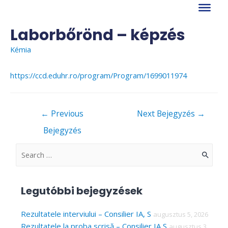
Skip
to
content
Laborbőrönd – képzés
Kémia
https://ccd.eduhr.ro/program/Program/1699011974
Bejegyzés
←
Previous
Next Bejegyzés
→
navigáció
Bejegyzés
S
e
a
Legutóbbi bejegyzések
r
c
Rezultatele interviului – Consilier IA, S
augusztus 5, 2026
Rezultatele la proba scrisă – Consilier IA S
augusztus 3,
h