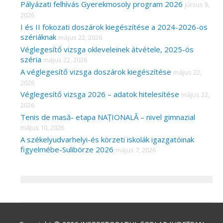
Pályázati felhívás Gyerekmosoly program 2026
június 9,
2026
I és II fokozati doszárok kiegészítése a 2024-2026-os
szériáknak
május 22, 2026
Véglegesítő vizsga okleveleinek átvétele, 2025-ös
széria
május 22, 2026
A véglegesítő vizsga doszárok kiegészítése
május 22,
2026
Véglegesítő vizsga 2026 – adatok hitelesítése
május 22,
2026
Tenis de masă- etapa NAȚIONALĂ – nivel gimnazial
május 10, 2026
A székelyudvarhelyi-és körzeti iskolák igazgatóinak
figyelmébe-Sulibörze 2026
május 7, 2026