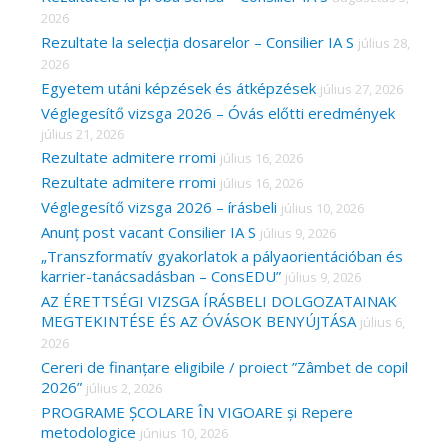
2026
f
Rezultate la selecția dosarelor – Consilier IA S
július 28,
o
2026
r
Egyetem utáni képzések és átképzések
július 27, 2026
Véglegesítő vizsga 2026 – Óvás előtti eredmények
:
július 21, 2026
Rezultate admitere rromi
július 16, 2026
Rezultate admitere rromi
július 16, 2026
Véglegesítő vizsga 2026 – írásbeli
július 10, 2026
Anunț post vacant Consilier IA S
július 9, 2026
„Transzformatív gyakorlatok a pályaorientációban és
karrier-tanácsadásban – ConsEDU”
július 9, 2026
AZ ÉRETTSÉGI VIZSGA ÍRÁSBELI DOLGOZATAINAK
MEGTEKINTÉSE ÉS AZ ÓVÁSOK BENYÚJTÁSA
július 6,
2026
Cereri de finanțare eligibile / proiect ”Zâmbet de copil
2026”
július 2, 2026
PROGRAME ȘCOLARE ÎN VIGOARE și Repere
metodologice
június 10, 2026