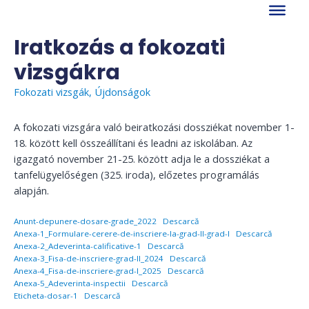
Skip
to
content
Iratkozás a fokozati
vizsgákra
Fokozati vizsgák
,
Újdonságok
A fokozati vizsgára való beiratkozási dossziékat november 1-
18. között kell összeállítani és leadni az iskolában. Az
igazgató november 21-25. között adja le a dossziékat a
tanfelügyelőségen (325. iroda), előzetes programálás
alapján.
Anunt-depunere-dosare-grade_2022
Descarcă
Anexa-1_Formulare-cerere-de-inscriere-la-grad-II-grad-I
Descarcă
Anexa-2_Adeverinta-calificative-1
Descarcă
Anexa-3_Fisa-de-inscriere-grad-II_2024
Descarcă
Anexa-4_Fisa-de-inscriere-grad-I_2025
Descarcă
Anexa-5_Adeverinta-inspectii
Descarcă
Eticheta-dosar-1
Descarcă