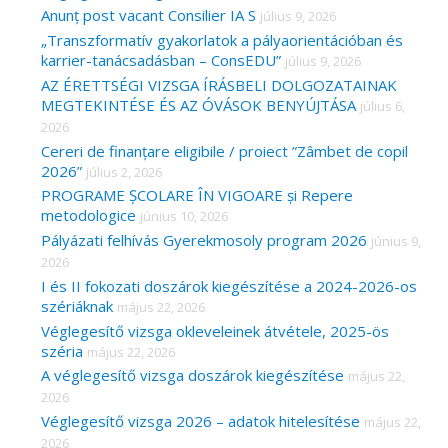
Anunț post vacant Consilier IA S
július 9, 2026
„Transzformatív gyakorlatok a pályaorientációban és
karrier-tanácsadásban – ConsEDU”
július 9, 2026
AZ ÉRETTSÉGI VIZSGA ÍRÁSBELI DOLGOZATAINAK
MEGTEKINTÉSE ÉS AZ ÓVÁSOK BENYÚJTÁSA
július 6,
2026
Cereri de finanțare eligibile / proiect ”Zâmbet de copil
2026”
július 2, 2026
PROGRAME ȘCOLARE ÎN VIGOARE și Repere
metodologice
június 10, 2026
Pályázati felhívás Gyerekmosoly program 2026
június 9,
2026
I és II fokozati doszárok kiegészítése a 2024-2026-os
szériáknak
május 22, 2026
Véglegesítő vizsga okleveleinek átvétele, 2025-ös
széria
május 22, 2026
A véglegesítő vizsga doszárok kiegészítése
május 22,
2026
Véglegesítő vizsga 2026 – adatok hitelesítése
május 22,
2026