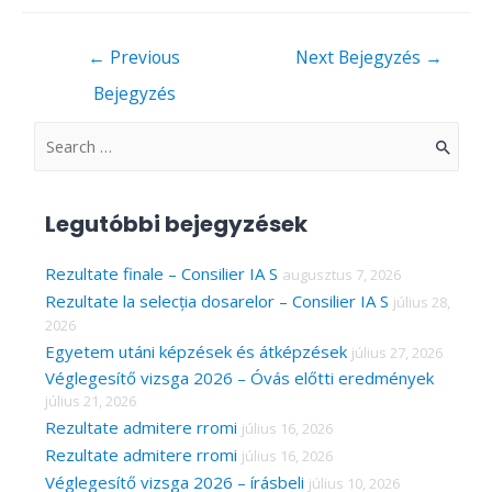
Bejegyzés
←
Previous
Next Bejegyzés
→
navigáció
Bejegyzés
S
e
a
Legutóbbi bejegyzések
r
c
Rezultate finale – Consilier IA S
augusztus 7, 2026
Rezultate la selecția dosarelor – Consilier IA S
július 28,
h
2026
f
Egyetem utáni képzések és átképzések
július 27, 2026
o
Véglegesítő vizsga 2026 – Óvás előtti eredmények
r
július 21, 2026
Rezultate admitere rromi
július 16, 2026
:
Rezultate admitere rromi
július 16, 2026
Véglegesítő vizsga 2026 – írásbeli
július 10, 2026