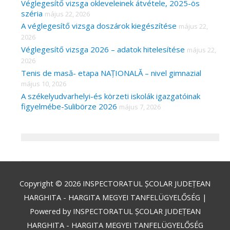
Véglegesítő vizsga okleveleinek átvétele, 2025-ös
széria
május 22, 2026
A véglegesítő vizsga doszárok kiegészítése
május 22,
2026
Véglegesítő vizsga 2026 – adatok hitelesítése
május 22,
2026
Tenis de masă- etapa NAȚIONALĂ – nivel gimnazial
május 10, 2026
A székelyudvarhelyi-és körzeti iskolák igazgatóinak
figyelmébe-Sulibörze 2026
május 7, 2026
Copyright © 2026
INSPECTORATUL ȘCOLAR JUDEȚEAN
HARGHITA - HARGITA MEGYEI TANFELÜGYELŐSÉG
|
Powered by
INSPECTORATUL ȘCOLAR JUDEȚEAN
HARGHITA - HARGITA MEGYEI TANFELÜGYELŐSÉG