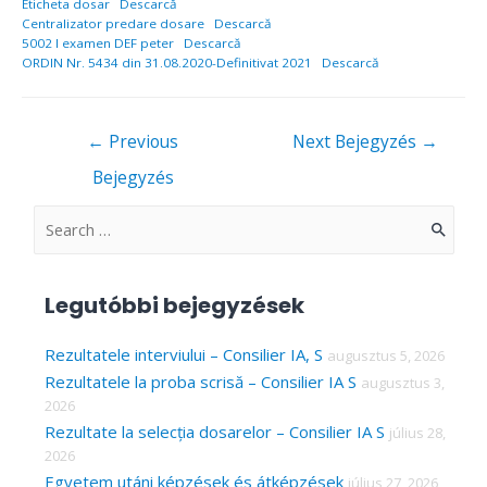
Eticheta dosar
Descarcă
Centralizator predare dosare
Descarcă
5002 I examen DEF peter
Descarcă
ORDIN Nr. 5434 din 31.08.2020-Definitivat 2021
Descarcă
Bejegyzés
←
Previous
Next Bejegyzés
→
navigáció
Bejegyzés
S
e
a
Legutóbbi bejegyzések
r
c
Rezultatele interviului – Consilier IA, S
augusztus 5, 2026
Rezultatele la proba scrisă – Consilier IA S
augusztus 3,
h
2026
f
Rezultate la selecția dosarelor – Consilier IA S
július 28,
o
2026
r
Egyetem utáni képzések és átképzések
július 27, 2026