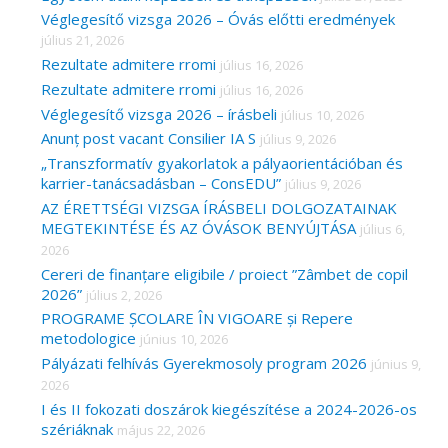
Véglegesítő vizsga 2026 – Óvás előtti eredmények
:
július 21, 2026
Rezultate admitere rromi
július 16, 2026
Rezultate admitere rromi
július 16, 2026
Véglegesítő vizsga 2026 – írásbeli
július 10, 2026
Anunț post vacant Consilier IA S
július 9, 2026
„Transzformatív gyakorlatok a pályaorientációban és
karrier-tanácsadásban – ConsEDU”
július 9, 2026
AZ ÉRETTSÉGI VIZSGA ÍRÁSBELI DOLGOZATAINAK
MEGTEKINTÉSE ÉS AZ ÓVÁSOK BENYÚJTÁSA
július 6,
2026
Cereri de finanțare eligibile / proiect ”Zâmbet de copil
2026”
július 2, 2026
PROGRAME ȘCOLARE ÎN VIGOARE și Repere
metodologice
június 10, 2026
Pályázati felhívás Gyerekmosoly program 2026
június 9,
2026
I és II fokozati doszárok kiegészítése a 2024-2026-os
szériáknak
május 22, 2026