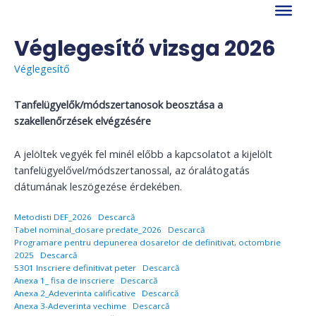
Skip
to
content
Véglegesítő vizsga 2026
Véglegesítő
Tanfelügyelők/módszertanosok beosztása a
szakellenőrzések elvégzésére
A jelöltek vegyék fel minél előbb a kapcsolatot a kijelölt
tanfelügyelővel/módszertanossal, az óralátogatás
dátumának leszögezése érdekében.
Metodisti DEF_2026
Descarcă
Tabel nominal_dosare predate_2026
Descarcă
Programare pentru depunerea dosarelor de definitivat, octombrie
2025
Descarcă
5301 Inscriere definitivat peter
Descarcă
Anexa 1_ fisa de inscriere
Descarcă
Anexa 2_Adeverinta calificative
Descarcă
Anexa 3-Adeverinta vechime
Descarcă