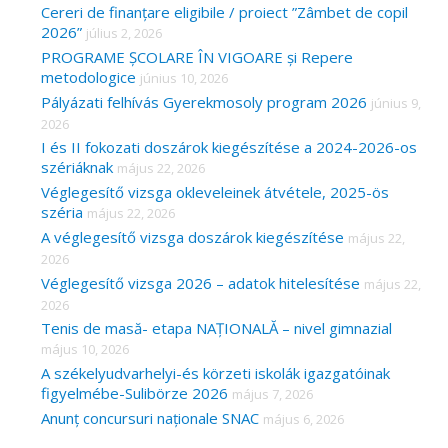
Cereri de finanțare eligibile / proiect ”Zâmbet de copil
2026”
július 2, 2026
PROGRAME ȘCOLARE ÎN VIGOARE și Repere
metodologice
június 10, 2026
Pályázati felhívás Gyerekmosoly program 2026
június 9,
2026
I és II fokozati doszárok kiegészítése a 2024-2026-os
szériáknak
május 22, 2026
Véglegesítő vizsga okleveleinek átvétele, 2025-ös
széria
május 22, 2026
A véglegesítő vizsga doszárok kiegészítése
május 22,
2026
Véglegesítő vizsga 2026 – adatok hitelesítése
május 22,
2026
Tenis de masă- etapa NAȚIONALĂ – nivel gimnazial
május 10, 2026
A székelyudvarhelyi-és körzeti iskolák igazgatóinak
figyelmébe-Sulibörze 2026
május 7, 2026
Anunț concursuri naționale SNAC
május 6, 2026