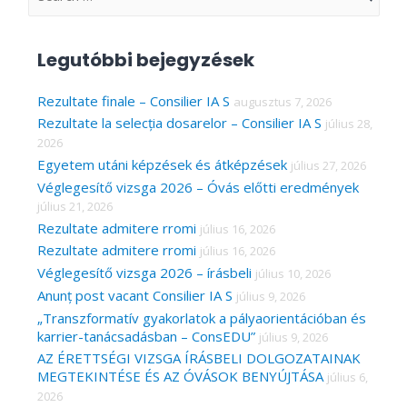
e
a
Legutóbbi bejegyzések
r
c
Rezultate finale – Consilier IA S
augusztus 7, 2026
Rezultate la selecția dosarelor – Consilier IA S
július 28,
h
2026
f
Egyetem utáni képzések és átképzések
július 27, 2026
o
Véglegesítő vizsga 2026 – Óvás előtti eredmények
r
július 21, 2026
Rezultate admitere rromi
július 16, 2026
:
Rezultate admitere rromi
július 16, 2026
Véglegesítő vizsga 2026 – írásbeli
július 10, 2026
Anunț post vacant Consilier IA S
július 9, 2026
„Transzformatív gyakorlatok a pályaorientációban és
karrier-tanácsadásban – ConsEDU”
július 9, 2026
AZ ÉRETTSÉGI VIZSGA ÍRÁSBELI DOLGOZATAINAK
MEGTEKINTÉSE ÉS AZ ÓVÁSOK BENYÚJTÁSA
július 6,
2026