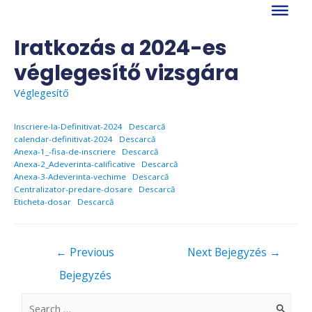
Skip
to
content
Iratkozás a 2024-es
véglegesítő vizsgára
Véglegesítő
Inscriere-la-Definitivat-2024
Descarcă
calendar-definitivat-2024
Descarcă
Anexa-1_-fisa-de-inscriere
Descarcă
Anexa-2_Adeverinta-calificative
Descarcă
Anexa-3-Adeverinta-vechime
Descarcă
Centralizator-predare-dosare
Descarcă
Eticheta-dosar
Descarcă
Bejegyzés
←
Previous
Next Bejegyzés
→
navigáció
Bejegyzés
S