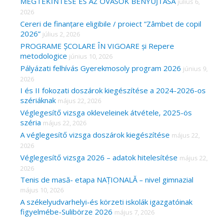
MEGTEKINTÉSE ÉS AZ ÓVÁSOK BENYÚJTÁSA
július 6,
2026
Cereri de finanțare eligibile / proiect ”Zâmbet de copil
2026”
július 2, 2026
PROGRAME ȘCOLARE ÎN VIGOARE și Repere
metodologice
június 10, 2026
Pályázati felhívás Gyerekmosoly program 2026
június 9,
2026
I és II fokozati doszárok kiegészítése a 2024-2026-os
szériáknak
május 22, 2026
Véglegesítő vizsga okleveleinek átvétele, 2025-ös
széria
május 22, 2026
A véglegesítő vizsga doszárok kiegészítése
május 22,
2026
Véglegesítő vizsga 2026 – adatok hitelesítése
május 22,
2026
Tenis de masă- etapa NAȚIONALĂ – nivel gimnazial
május 10, 2026
A székelyudvarhelyi-és körzeti iskolák igazgatóinak
figyelmébe-Sulibörze 2026
május 7, 2026