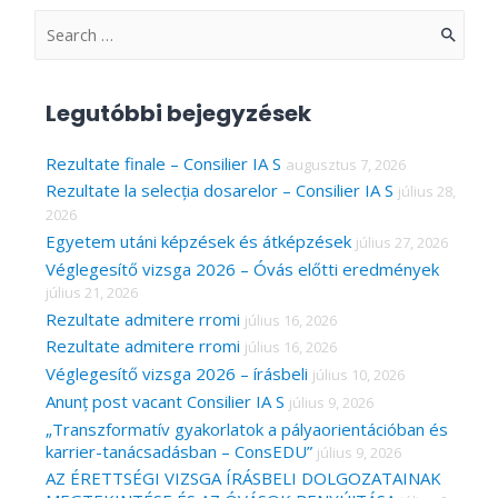
S
e
a
Legutóbbi bejegyzések
r
c
Rezultate finale – Consilier IA S
augusztus 7, 2026
Rezultate la selecția dosarelor – Consilier IA S
július 28,
h
2026
f
Egyetem utáni képzések és átképzések
július 27, 2026
o
Véglegesítő vizsga 2026 – Óvás előtti eredmények
r
július 21, 2026
Rezultate admitere rromi
július 16, 2026
:
Rezultate admitere rromi
július 16, 2026
Véglegesítő vizsga 2026 – írásbeli
július 10, 2026
Anunț post vacant Consilier IA S
július 9, 2026
„Transzformatív gyakorlatok a pályaorientációban és
karrier-tanácsadásban – ConsEDU”
július 9, 2026
AZ ÉRETTSÉGI VIZSGA ÍRÁSBELI DOLGOZATAINAK