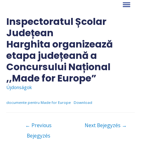
Skip
to
content
Inspectoratul Școlar
Județean
Harghita organizează
etapa județeană a
Concursului Național
,,Made for Europe”
Újdonságok
documente pentru Made for Europe
Download
Bejegyzés
←
Previous
Next Bejegyzés
→
navigáció
Bejegyzés