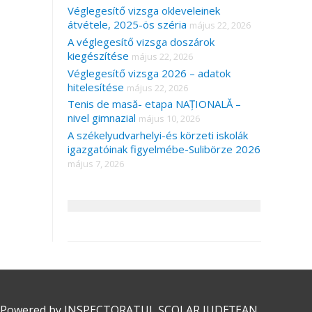
Véglegesítő vizsga okleveleinek
átvétele, 2025-ös széria
május 22, 2026
A véglegesítő vizsga doszárok
kiegészítése
május 22, 2026
Véglegesítő vizsga 2026 – adatok
hitelesítése
május 22, 2026
Tenis de masă- etapa NAȚIONALĂ –
nivel gimnazial
május 10, 2026
A székelyudvarhelyi-és körzeti iskolák
igazgatóinak figyelmébe-Sulibörze 2026
május 7, 2026
 Powered by
INSPECTORATUL ȘCOLAR JUDEȚEAN