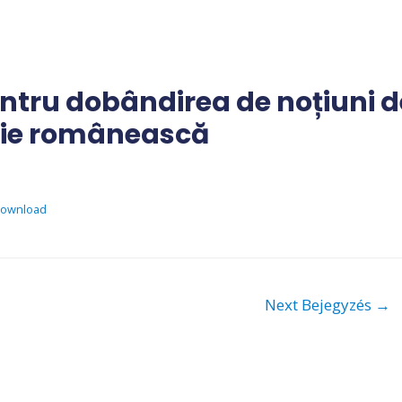
tru dobândirea de noțiuni d
zație românească
ownload
Next Bejegyzés
→