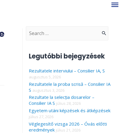
e
S
e
a
Legutóbbi bejegyzések
r
Rezultatele interviului – Consilier IA, S
c
augusztus 5, 2026
h
Rezultatele la proba scrisă – Consilier IA
f
S
augusztus 3, 2026
Rezultate la selecția dosarelor –
o
Consilier IA S
július 28, 2026
r
Egyetem utáni képzések és átképzések
július 27, 2026
:
Véglegesítő vizsga 2026 – Óvás előtti
eredmények
július 21, 2026