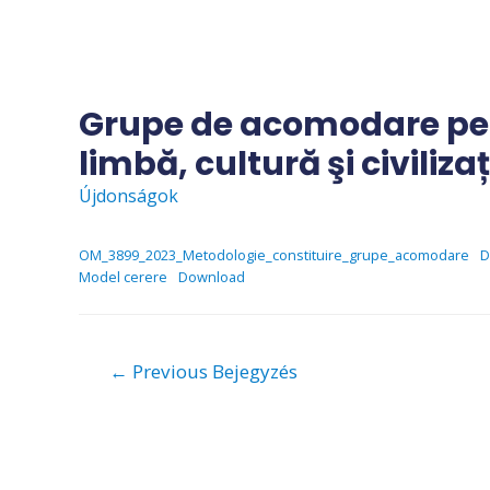
Skip
to
content
Grupe de acomodare pen
limbă, cultură şi civili
Újdonságok
OM_3899_2023_Metodologie_constituire_grupe_acomodare
D
Model cerere
Download
Bejegyzés
←
Previous Bejegyzés
navigáció