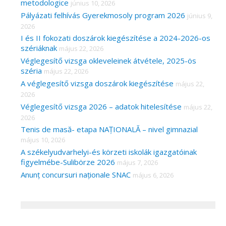
metodologice
június 10, 2026
Pályázati felhívás Gyerekmosoly program 2026
június 9,
2026
I és II fokozati doszárok kiegészítése a 2024-2026-os
szériáknak
május 22, 2026
Véglegesítő vizsga okleveleinek átvétele, 2025-ös
széria
május 22, 2026
A véglegesítő vizsga doszárok kiegészítése
május 22,
2026
Véglegesítő vizsga 2026 – adatok hitelesítése
május 22,
2026
Tenis de masă- etapa NAȚIONALĂ – nivel gimnazial
május 10, 2026
A székelyudvarhelyi-és körzeti iskolák igazgatóinak
figyelmébe-Sulibörze 2026
május 7, 2026
Anunț concursuri naționale SNAC
május 6, 2026