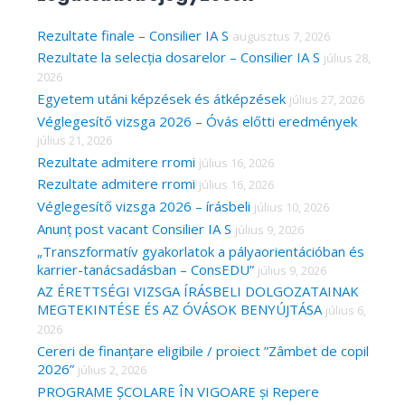
r
c
Rezultate finale – Consilier IA S
augusztus 7, 2026
Rezultate la selecția dosarelor – Consilier IA S
július 28,
h
2026
f
Egyetem utáni képzések és átképzések
július 27, 2026
o
Véglegesítő vizsga 2026 – Óvás előtti eredmények
r
július 21, 2026
Rezultate admitere rromi
július 16, 2026
:
Rezultate admitere rromi
július 16, 2026
Véglegesítő vizsga 2026 – írásbeli
július 10, 2026
Anunț post vacant Consilier IA S
július 9, 2026
„Transzformatív gyakorlatok a pályaorientációban és
karrier-tanácsadásban – ConsEDU”
július 9, 2026
AZ ÉRETTSÉGI VIZSGA ÍRÁSBELI DOLGOZATAINAK
MEGTEKINTÉSE ÉS AZ ÓVÁSOK BENYÚJTÁSA
július 6,
2026
Cereri de finanțare eligibile / proiect ”Zâmbet de copil
2026”
július 2, 2026
PROGRAME ȘCOLARE ÎN VIGOARE și Repere