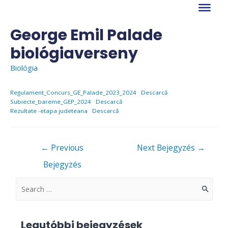
Skip
to
content
George Emil Palade
biológiaverseny
Biológia
Regulament_Concurs_GE_Palade_2023_2024
Descarcă
Subiecte_bareme_GEP_2024
Descarcă
Rezultate -etapa judeteana
Descarcă
Bejegyzés
←
Previous
Next Bejegyzés
→
navigáció
Bejegyzés
S
e
a
Legutóbbi bejegyzések