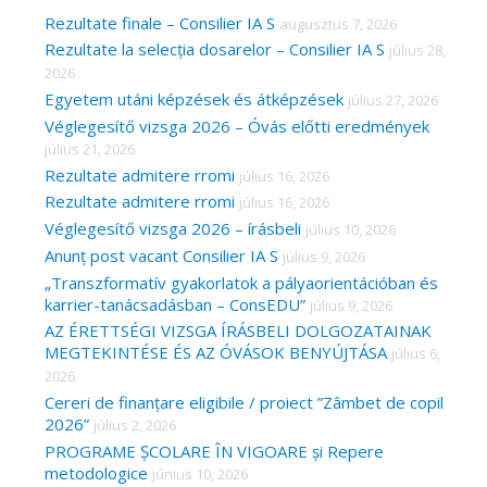
c
Rezultate finale – Consilier IA S
augusztus 7, 2026
Rezultate la selecția dosarelor – Consilier IA S
július 28,
h
2026
f
Egyetem utáni képzések és átképzések
július 27, 2026
o
Véglegesítő vizsga 2026 – Óvás előtti eredmények
r
július 21, 2026
Rezultate admitere rromi
július 16, 2026
:
Rezultate admitere rromi
július 16, 2026
Véglegesítő vizsga 2026 – írásbeli
július 10, 2026
Anunț post vacant Consilier IA S
július 9, 2026
„Transzformatív gyakorlatok a pályaorientációban és
karrier-tanácsadásban – ConsEDU”
július 9, 2026
AZ ÉRETTSÉGI VIZSGA ÍRÁSBELI DOLGOZATAINAK
MEGTEKINTÉSE ÉS AZ ÓVÁSOK BENYÚJTÁSA
július 6,
2026
Cereri de finanțare eligibile / proiect ”Zâmbet de copil
2026”
július 2, 2026
PROGRAME ȘCOLARE ÎN VIGOARE și Repere
metodologice
június 10, 2026