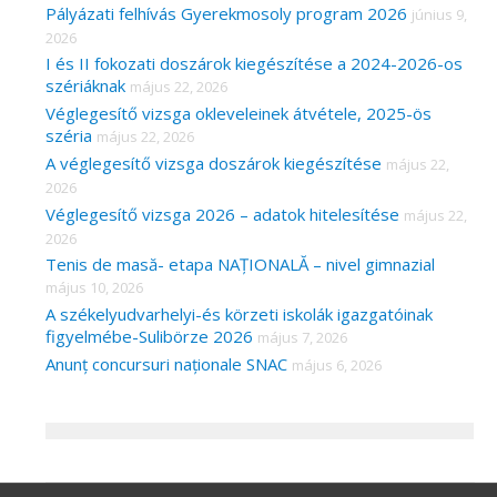
Pályázati felhívás Gyerekmosoly program 2026
június 9,
2026
I és II fokozati doszárok kiegészítése a 2024-2026-os
szériáknak
május 22, 2026
Véglegesítő vizsga okleveleinek átvétele, 2025-ös
széria
május 22, 2026
A véglegesítő vizsga doszárok kiegészítése
május 22,
2026
Véglegesítő vizsga 2026 – adatok hitelesítése
május 22,
2026
Tenis de masă- etapa NAȚIONALĂ – nivel gimnazial
május 10, 2026
A székelyudvarhelyi-és körzeti iskolák igazgatóinak
figyelmébe-Sulibörze 2026
május 7, 2026
Anunț concursuri naționale SNAC
május 6, 2026