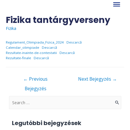
Skip
to
content
Fizika tantárgyverseny
Fizika
Regulament_Olimpiada_Fizica_2024
Descarcă
Calendar_olimpiade
Descarcă
Rezultate-inainte-de-contestatii
Descarcă
Rezultate-finale
Descarcă
Bejegyzés
←
Previous
Next Bejegyzés
→
navigáció
Bejegyzés
S
e
a
Legutóbbi bejegyzések
r