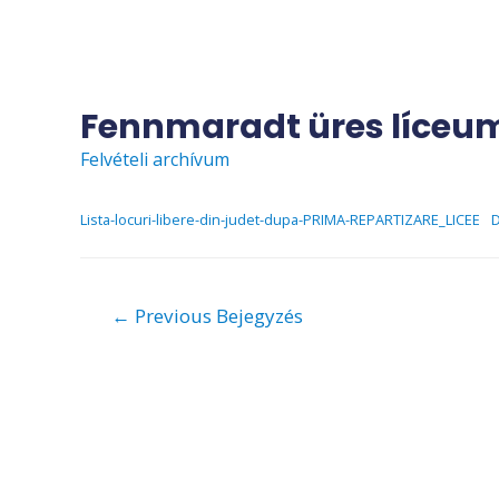
Skip
to
content
Fennmaradt üres líceum
Felvételi archívum
Lista-locuri-libere-din-judet-dupa-PRIMA-REPARTIZARE_LICEE
D
Bejegyzés
←
Previous Bejegyzés
navigáció