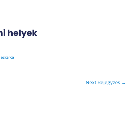
i helyek
escarcă
Next Bejegyzés
→