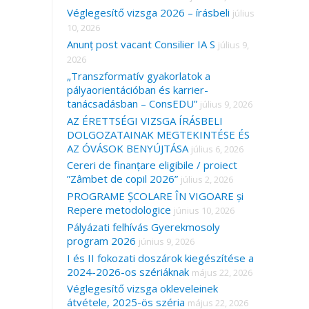
Véglegesítő vizsga 2026 – írásbeli
július
10, 2026
Anunț post vacant Consilier IA S
július 9,
2026
„Transzformatív gyakorlatok a
pályaorientációban és karrier-
tanácsadásban – ConsEDU”
július 9, 2026
AZ ÉRETTSÉGI VIZSGA ÍRÁSBELI
DOLGOZATAINAK MEGTEKINTÉSE ÉS
AZ ÓVÁSOK BENYÚJTÁSA
július 6, 2026
Cereri de finanțare eligibile / proiect
”Zâmbet de copil 2026”
július 2, 2026
PROGRAME ȘCOLARE ÎN VIGOARE și
Repere metodologice
június 10, 2026
Pályázati felhívás Gyerekmosoly
program 2026
június 9, 2026
I és II fokozati doszárok kiegészítése a
2024-2026-os szériáknak
május 22, 2026
Véglegesítő vizsga okleveleinek
átvétele, 2025-ös széria
május 22, 2026