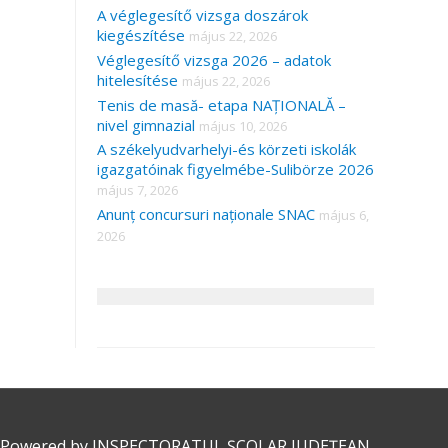
A véglegesítő vizsga doszárok
kiegészítése
május 22, 2026
Véglegesítő vizsga 2026 – adatok
hitelesítése
május 22, 2026
Tenis de masă- etapa NAȚIONALĂ –
nivel gimnazial
május 10, 2026
A székelyudvarhelyi-és körzeti iskolák
igazgatóinak figyelmébe-Sulibörze 2026
május 7, 2026
Anunț concursuri naționale SNAC
május 6,
2026
 Powered by
INSPECTORATUL ȘCOLAR JUDEȚEAN