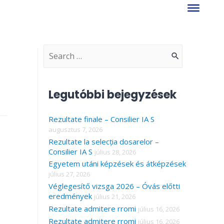
S
e
a
Legutóbbi bejegyzések
r
Rezultate finale – Consilier IA S
c
augusztus 7, 2026
h
Rezultate la selecția dosarelor –
f
Consilier IA S
július 28, 2026
Egyetem utáni képzések és átképzések
o
július 27, 2026
r
Véglegesítő vizsga 2026 – Óvás előtti
eredmények
július 21, 2026
:
Rezultate admitere rromi
július 16, 2026
Rezultate admitere rromi
július 16, 2026