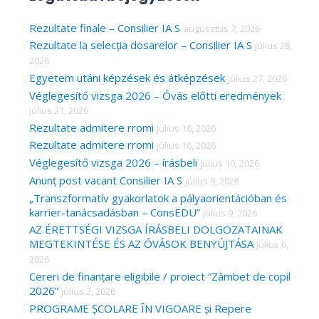
r
c
Rezultate finale – Consilier IA S
augusztus 7, 2026
Rezultate la selecția dosarelor – Consilier IA S
július 28,
h
2026
f
Egyetem utáni képzések és átképzések
július 27, 2026
o
Véglegesítő vizsga 2026 – Óvás előtti eredmények
r
július 21, 2026
Rezultate admitere rromi
július 16, 2026
:
Rezultate admitere rromi
július 16, 2026
Véglegesítő vizsga 2026 – írásbeli
július 10, 2026
Anunț post vacant Consilier IA S
július 9, 2026
„Transzformatív gyakorlatok a pályaorientációban és
karrier-tanácsadásban – ConsEDU”
július 9, 2026
AZ ÉRETTSÉGI VIZSGA ÍRÁSBELI DOLGOZATAINAK
MEGTEKINTÉSE ÉS AZ ÓVÁSOK BENYÚJTÁSA
július 6,
2026
Cereri de finanțare eligibile / proiect ”Zâmbet de copil
2026”
július 2, 2026
PROGRAME ȘCOLARE ÎN VIGOARE și Repere