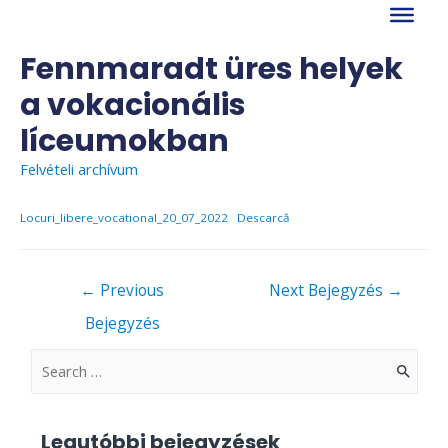
Skip
to
content
Fennmaradt üres helyek
a vokacionális
líceumokban
Felvételi archívum
Locuri_libere_vocational_20_07_2022
Descarcă
Bejegyzés
←
Previous
Next Bejegyzés
→
navigáció
Bejegyzés
S
e
a
Legutóbbi bejegyzések