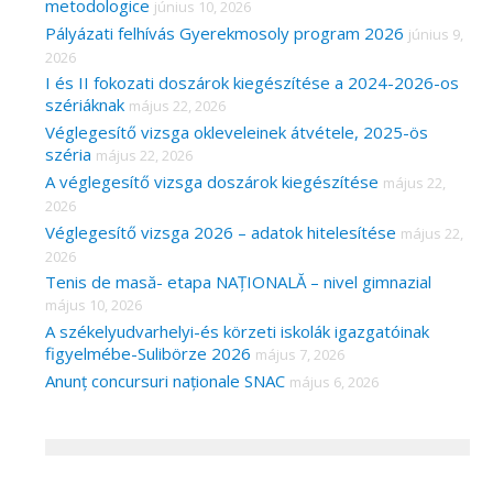
metodologice
június 10, 2026
Pályázati felhívás Gyerekmosoly program 2026
június 9,
2026
I és II fokozati doszárok kiegészítése a 2024-2026-os
szériáknak
május 22, 2026
Véglegesítő vizsga okleveleinek átvétele, 2025-ös
széria
május 22, 2026
A véglegesítő vizsga doszárok kiegészítése
május 22,
2026
Véglegesítő vizsga 2026 – adatok hitelesítése
május 22,
2026
Tenis de masă- etapa NAȚIONALĂ – nivel gimnazial
május 10, 2026
A székelyudvarhelyi-és körzeti iskolák igazgatóinak
figyelmébe-Sulibörze 2026
május 7, 2026
Anunț concursuri naționale SNAC
május 6, 2026