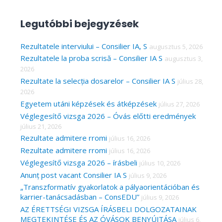
e
a
Legutóbbi bejegyzések
r
c
Rezultatele interviului – Consilier IA, S
augusztus 5, 2026
Rezultatele la proba scrisă – Consilier IA S
augusztus 3,
h
2026
f
Rezultate la selecția dosarelor – Consilier IA S
július 28,
o
2026
r
Egyetem utáni képzések és átképzések
július 27, 2026
Véglegesítő vizsga 2026 – Óvás előtti eredmények
:
július 21, 2026
Rezultate admitere rromi
július 16, 2026
Rezultate admitere rromi
július 16, 2026
Véglegesítő vizsga 2026 – írásbeli
július 10, 2026
Anunț post vacant Consilier IA S
július 9, 2026
„Transzformatív gyakorlatok a pályaorientációban és
karrier-tanácsadásban – ConsEDU”
július 9, 2026
AZ ÉRETTSÉGI VIZSGA ÍRÁSBELI DOLGOZATAINAK
MEGTEKINTÉSE ÉS AZ ÓVÁSOK BENYÚJTÁSA
július 6,