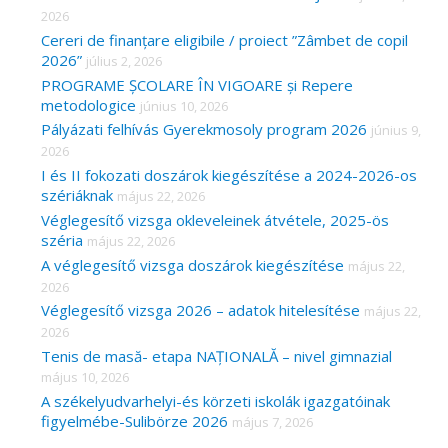
2026
Cereri de finanțare eligibile / proiect ”Zâmbet de copil
2026”
július 2, 2026
PROGRAME ȘCOLARE ÎN VIGOARE și Repere
metodologice
június 10, 2026
Pályázati felhívás Gyerekmosoly program 2026
június 9,
2026
I és II fokozati doszárok kiegészítése a 2024-2026-os
szériáknak
május 22, 2026
Véglegesítő vizsga okleveleinek átvétele, 2025-ös
széria
május 22, 2026
A véglegesítő vizsga doszárok kiegészítése
május 22,
2026
Véglegesítő vizsga 2026 – adatok hitelesítése
május 22,
2026
Tenis de masă- etapa NAȚIONALĂ – nivel gimnazial
május 10, 2026
A székelyudvarhelyi-és körzeti iskolák igazgatóinak
figyelmébe-Sulibörze 2026
május 7, 2026