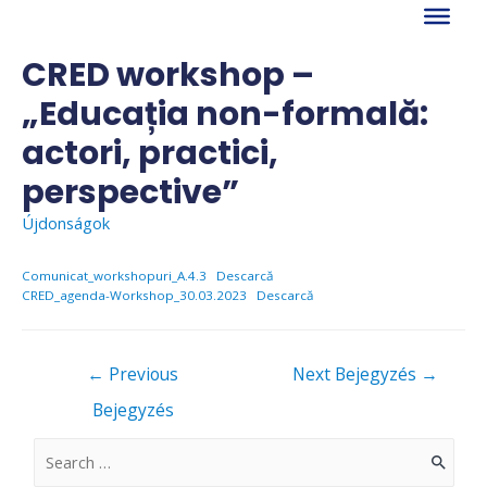
Skip
to
content
CRED workshop –
„Educația non-formală:
actori, practici,
perspective”
Újdonságok
Comunicat_workshopuri_A.4.3
Descarcă
CRED_agenda-Workshop_30.03.2023
Descarcă
Bejegyzés
←
Previous
Next Bejegyzés
→
navigáció
Bejegyzés
S