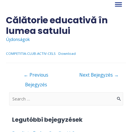
Skip
to
content
Călătorie educativă în
lumea satului
Újdonságok
COMPETITIA-CLUB-ACTIV-CELS
Download
Bejegyzés
←
Previous
Next Bejegyzés
→
navigáció
Bejegyzés
S
e
a
Legutóbbi bejegyzések
r