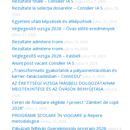
c
Rezultate finale – Consilier IA S
augusztus 7, 2026
Rezultate la selecția dosarelor – Consilier IA S
július 28,
h
2026
f
Egyetem utáni képzések és átképzések
július 27, 2026
o
Véglegesítő vizsga 2026 – Óvás előtti eredmények
r
július 21, 2026
Rezultate admitere rromi
július 16, 2026
:
Rezultate admitere rromi
július 16, 2026
Véglegesítő vizsga 2026 – írásbeli
július 10, 2026
Anunț post vacant Consilier IA S
július 9, 2026
„Transzformatív gyakorlatok a pályaorientációban és
karrier-tanácsadásban – ConsEDU”
július 9, 2026
AZ ÉRETTSÉGI VIZSGA ÍRÁSBELI DOLGOZATAINAK
MEGTEKINTÉSE ÉS AZ ÓVÁSOK BENYÚJTÁSA
július 6,
2026
Cereri de finanțare eligibile / proiect ”Zâmbet de copil
2026”
július 2, 2026
PROGRAME ȘCOLARE ÎN VIGOARE și Repere
metodologice
június 10, 2026
Pályázati felhívás Gyerekmosoly program 2026
június 9,