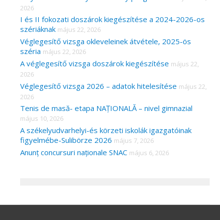
2026
I és II fokozati doszárok kiegészítése a 2024-2026-os
szériáknak
május 22, 2026
Véglegesítő vizsga okleveleinek átvétele, 2025-ös
széria
május 22, 2026
A véglegesítő vizsga doszárok kiegészítése
május 22,
2026
Véglegesítő vizsga 2026 – adatok hitelesítése
május 22,
2026
Tenis de masă- etapa NAȚIONALĂ – nivel gimnazial
május 10, 2026
A székelyudvarhelyi-és körzeti iskolák igazgatóinak
figyelmébe-Sulibörze 2026
május 7, 2026
Anunț concursuri naționale SNAC
május 6, 2026