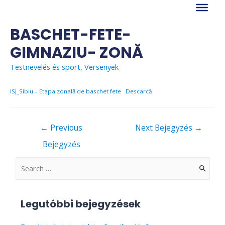
Skip
to
content
BASCHET-FETE-
GIMNAZIU- ZONĂ
Testnevelés és sport
,
Versenyek
ISJ_Sibiu – Etapa zonală de baschet fete
Descarcă
Bejegyzés
←
Previous
Next Bejegyzés
→
navigáció
Bejegyzés
S
e
a
Legutóbbi bejegyzések
r