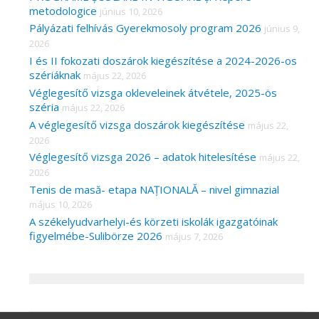
metodologice
június 10, 2026
Pályázati felhívás Gyerekmosoly program 2026
június 9,
2026
I és II fokozati doszárok kiegészítése a 2024-2026-os
szériáknak
május 22, 2026
Véglegesítő vizsga okleveleinek átvétele, 2025-ös
széria
május 22, 2026
A véglegesítő vizsga doszárok kiegészítése
május 22,
2026
Véglegesítő vizsga 2026 – adatok hitelesítése
május 22,
2026
Tenis de masă- etapa NAȚIONALĂ – nivel gimnazial
május 10, 2026
A székelyudvarhelyi-és körzeti iskolák igazgatóinak
figyelmébe-Sulibörze 2026
május 7, 2026