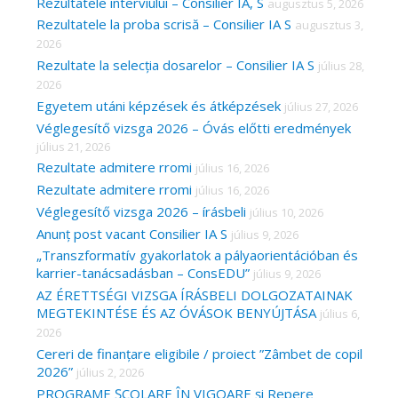
c
Rezultatele interviului – Consilier IA, S
augusztus 5, 2026
Rezultatele la proba scrisă – Consilier IA S
augusztus 3,
h
2026
f
Rezultate la selecția dosarelor – Consilier IA S
július 28,
o
2026
r
Egyetem utáni képzések és átképzések
július 27, 2026
Véglegesítő vizsga 2026 – Óvás előtti eredmények
:
július 21, 2026
Rezultate admitere rromi
július 16, 2026
Rezultate admitere rromi
július 16, 2026
Véglegesítő vizsga 2026 – írásbeli
július 10, 2026
Anunț post vacant Consilier IA S
július 9, 2026
„Transzformatív gyakorlatok a pályaorientációban és
karrier-tanácsadásban – ConsEDU”
július 9, 2026
AZ ÉRETTSÉGI VIZSGA ÍRÁSBELI DOLGOZATAINAK
MEGTEKINTÉSE ÉS AZ ÓVÁSOK BENYÚJTÁSA
július 6,
2026
Cereri de finanțare eligibile / proiect ”Zâmbet de copil
2026”
július 2, 2026
PROGRAME ȘCOLARE ÎN VIGOARE și Repere