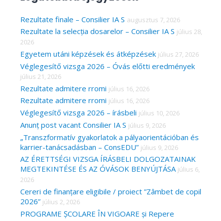
r
c
Rezultate finale – Consilier IA S
augusztus 7, 2026
Rezultate la selecția dosarelor – Consilier IA S
július 28,
h
2026
f
Egyetem utáni képzések és átképzések
július 27, 2026
o
Véglegesítő vizsga 2026 – Óvás előtti eredmények
r
július 21, 2026
Rezultate admitere rromi
július 16, 2026
:
Rezultate admitere rromi
július 16, 2026
Véglegesítő vizsga 2026 – írásbeli
július 10, 2026
Anunț post vacant Consilier IA S
július 9, 2026
„Transzformatív gyakorlatok a pályaorientációban és
karrier-tanácsadásban – ConsEDU”
július 9, 2026
AZ ÉRETTSÉGI VIZSGA ÍRÁSBELI DOLGOZATAINAK
MEGTEKINTÉSE ÉS AZ ÓVÁSOK BENYÚJTÁSA
július 6,
2026
Cereri de finanțare eligibile / proiect ”Zâmbet de copil
2026”
július 2, 2026
PROGRAME ȘCOLARE ÎN VIGOARE și Repere