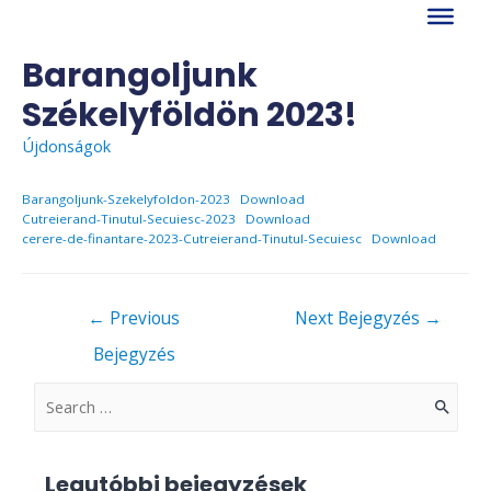
Skip
to
content
Barangoljunk
Székelyföldön 2023!
Újdonságok
Barangoljunk-Szekelyfoldon-2023
Download
Cutreierand-Tinutul-Secuiesc-2023
Download
cerere-de-finantare-2023-Cutreierand-Tinutul-Secuiesc
Download
Bejegyzés
←
Previous
Next Bejegyzés
→
navigáció
Bejegyzés
S
e
a
Legutóbbi bejegyzések