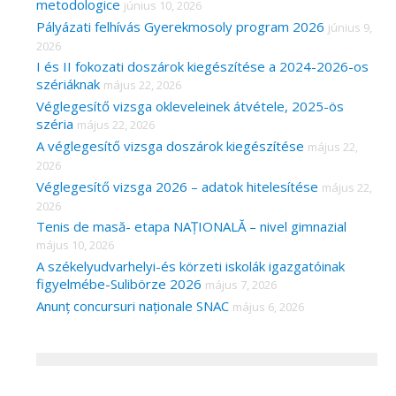
metodologice
június 10, 2026
Pályázati felhívás Gyerekmosoly program 2026
június 9,
2026
I és II fokozati doszárok kiegészítése a 2024-2026-os
szériáknak
május 22, 2026
Véglegesítő vizsga okleveleinek átvétele, 2025-ös
széria
május 22, 2026
A véglegesítő vizsga doszárok kiegészítése
május 22,
2026
Véglegesítő vizsga 2026 – adatok hitelesítése
május 22,
2026
Tenis de masă- etapa NAȚIONALĂ – nivel gimnazial
május 10, 2026
A székelyudvarhelyi-és körzeti iskolák igazgatóinak
figyelmébe-Sulibörze 2026
május 7, 2026
Anunț concursuri naționale SNAC
május 6, 2026