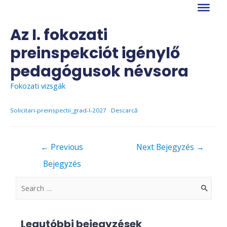
Skip
to
content
Az I. fokozati
preinspekciót igénylő
pedagógusok névsora
Fokozati vizsgák
Solicitari-preinspectii_grad-I-2027
Descarcă
Bejegyzés
←
Previous
Next Bejegyzés
→
navigáció
Bejegyzés
S
e
a
Legutóbbi bejegyzések