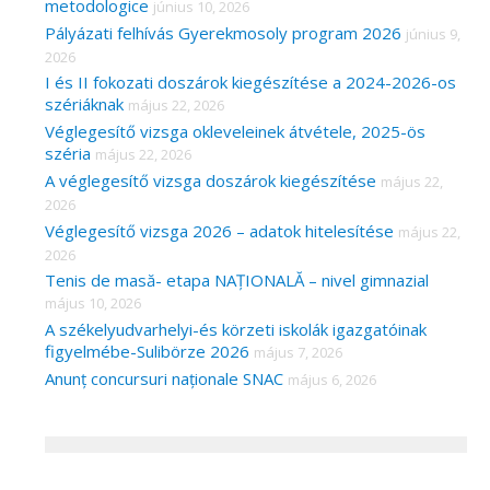
metodologice
június 10, 2026
Pályázati felhívás Gyerekmosoly program 2026
június 9,
2026
I és II fokozati doszárok kiegészítése a 2024-2026-os
szériáknak
május 22, 2026
Véglegesítő vizsga okleveleinek átvétele, 2025-ös
széria
május 22, 2026
A véglegesítő vizsga doszárok kiegészítése
május 22,
2026
Véglegesítő vizsga 2026 – adatok hitelesítése
május 22,
2026
Tenis de masă- etapa NAȚIONALĂ – nivel gimnazial
május 10, 2026
A székelyudvarhelyi-és körzeti iskolák igazgatóinak
figyelmébe-Sulibörze 2026
május 7, 2026
Anunț concursuri naționale SNAC
május 6, 2026