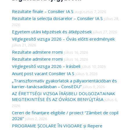
r
c
Rezultate finale – Consilier IA S
augusztus 7, 2026
Rezultate la selecția dosarelor – Consilier IA S
július 28,
h
2026
f
Egyetem utáni képzések és átképzések
július 27, 2026
o
Véglegesítő vizsga 2026 – Óvás előtti eredmények
r
július 21, 2026
Rezultate admitere rromi
július 16, 2026
:
Rezultate admitere rromi
július 16, 2026
Véglegesítő vizsga 2026 – írásbeli
július 10, 2026
Anunț post vacant Consilier IA S
július 9, 2026
„Transzformatív gyakorlatok a pályaorientációban és
karrier-tanácsadásban – ConsEDU”
július 9, 2026
AZ ÉRETTSÉGI VIZSGA ÍRÁSBELI DOLGOZATAINAK
MEGTEKINTÉSE ÉS AZ ÓVÁSOK BENYÚJTÁSA
július 6,
2026
Cereri de finanțare eligibile / proiect ”Zâmbet de copil
2026”
július 2, 2026
PROGRAME ȘCOLARE ÎN VIGOARE și Repere