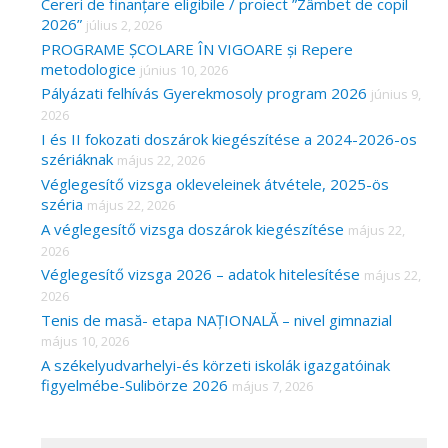
Cereri de finanțare eligibile / proiect ”Zâmbet de copil
2026”
július 2, 2026
PROGRAME ȘCOLARE ÎN VIGOARE și Repere
metodologice
június 10, 2026
Pályázati felhívás Gyerekmosoly program 2026
június 9,
2026
I és II fokozati doszárok kiegészítése a 2024-2026-os
szériáknak
május 22, 2026
Véglegesítő vizsga okleveleinek átvétele, 2025-ös
széria
május 22, 2026
A véglegesítő vizsga doszárok kiegészítése
május 22,
2026
Véglegesítő vizsga 2026 – adatok hitelesítése
május 22,
2026
Tenis de masă- etapa NAȚIONALĂ – nivel gimnazial
május 10, 2026
A székelyudvarhelyi-és körzeti iskolák igazgatóinak
figyelmébe-Sulibörze 2026
május 7, 2026