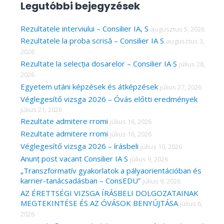
Legutóbbi bejegyzések
r
c
Rezultatele interviului – Consilier IA, S
augusztus 5, 2026
Rezultatele la proba scrisă – Consilier IA S
augusztus 3,
h
2026
f
Rezultate la selecția dosarelor – Consilier IA S
július 28,
o
2026
r
Egyetem utáni képzések és átképzések
július 27, 2026
Véglegesítő vizsga 2026 – Óvás előtti eredmények
:
július 21, 2026
Rezultate admitere rromi
július 16, 2026
Rezultate admitere rromi
július 16, 2026
Véglegesítő vizsga 2026 – írásbeli
július 10, 2026
Anunț post vacant Consilier IA S
július 9, 2026
„Transzformatív gyakorlatok a pályaorientációban és
karrier-tanácsadásban – ConsEDU”
július 9, 2026
AZ ÉRETTSÉGI VIZSGA ÍRÁSBELI DOLGOZATAINAK
MEGTEKINTÉSE ÉS AZ ÓVÁSOK BENYÚJTÁSA
július 6,
2026