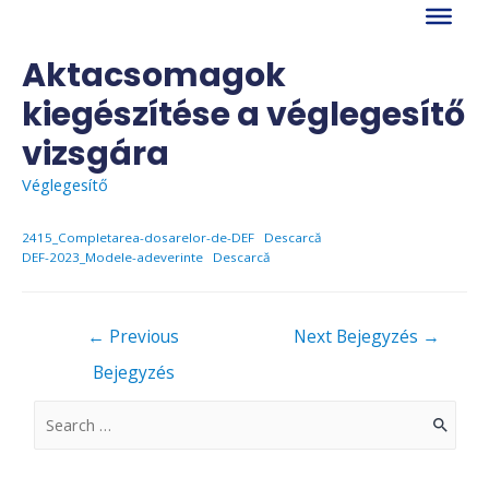
Skip
to
content
Aktacsomagok
kiegészítése a véglegesítő
vizsgára
Véglegesítő
2415_Completarea-dosarelor-de-DEF
Descarcă
DEF-2023_Modele-adeverinte
Descarcă
Bejegyzés
←
Previous
Next Bejegyzés
→
navigáció
Bejegyzés
S
e
a