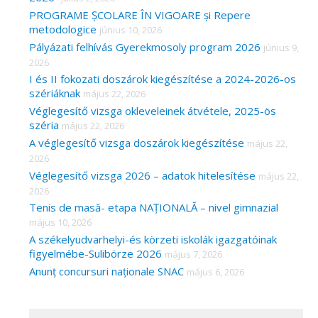
PROGRAME ȘCOLARE ÎN VIGOARE și Repere
metodologice
június 10, 2026
Pályázati felhívás Gyerekmosoly program 2026
június 9,
2026
I és II fokozati doszárok kiegészítése a 2024-2026-os
szériáknak
május 22, 2026
Véglegesítő vizsga okleveleinek átvétele, 2025-ös
széria
május 22, 2026
A véglegesítő vizsga doszárok kiegészítése
május 22,
2026
Véglegesítő vizsga 2026 – adatok hitelesítése
május 22,
2026
Tenis de masă- etapa NAȚIONALĂ – nivel gimnazial
május 10, 2026
A székelyudvarhelyi-és körzeti iskolák igazgatóinak
figyelmébe-Sulibörze 2026
május 7, 2026
Anunț concursuri naționale SNAC
május 6, 2026