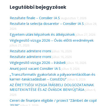
a
Legutóbbi bejegyzések
r
c
Rezultate finale – Consilier IA S
augusztus 7, 2026
Rezultate la selecția dosarelor – Consilier IA S
július 28,
h
2026
f
Egyetem utáni képzések és átképzések
július 27, 2026
o
Véglegesítő vizsga 2026 – Óvás előtti eredmények
r
július 21, 2026
Rezultate admitere rromi
július 16, 2026
:
Rezultate admitere rromi
július 16, 2026
Véglegesítő vizsga 2026 – írásbeli
július 10, 2026
Anunț post vacant Consilier IA S
július 9, 2026
„Transzformatív gyakorlatok a pályaorientációban és
karrier-tanácsadásban – ConsEDU”
július 9, 2026
AZ ÉRETTSÉGI VIZSGA ÍRÁSBELI DOLGOZATAINAK
MEGTEKINTÉSE ÉS AZ ÓVÁSOK BENYÚJTÁSA
július 6,
2026
Cereri de finanțare eligibile / proiect ”Zâmbet de copil
2026”
július 2, 2026