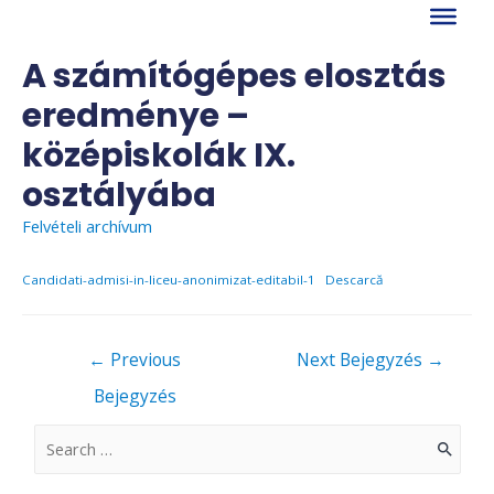
Skip
to
content
A számítógépes elosztás
eredménye –
középiskolák IX.
osztályába
Felvételi archívum
Candidati-admisi-in-liceu-anonimizat-editabil-1
Descarcă
Bejegyzés
←
Previous
Next Bejegyzés
→
navigáció
Bejegyzés
S
e