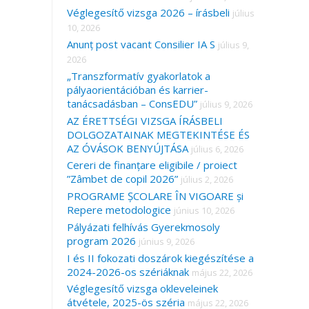
Véglegesítő vizsga 2026 – írásbeli
július
10, 2026
Anunț post vacant Consilier IA S
július 9,
2026
„Transzformatív gyakorlatok a
pályaorientációban és karrier-
tanácsadásban – ConsEDU”
július 9, 2026
AZ ÉRETTSÉGI VIZSGA ÍRÁSBELI
DOLGOZATAINAK MEGTEKINTÉSE ÉS
AZ ÓVÁSOK BENYÚJTÁSA
július 6, 2026
Cereri de finanțare eligibile / proiect
”Zâmbet de copil 2026”
július 2, 2026
PROGRAME ȘCOLARE ÎN VIGOARE și
Repere metodologice
június 10, 2026
Pályázati felhívás Gyerekmosoly
program 2026
június 9, 2026
I és II fokozati doszárok kiegészítése a
2024-2026-os szériáknak
május 22, 2026
Véglegesítő vizsga okleveleinek
átvétele, 2025-ös széria
május 22, 2026