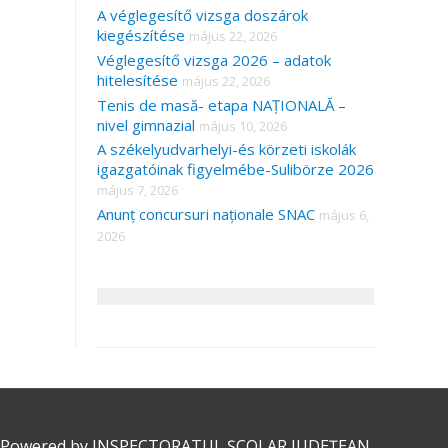
A véglegesítő vizsga doszárok
kiegészítése
május 22, 2026
Véglegesítő vizsga 2026 – adatok
hitelesítése
május 22, 2026
Tenis de masă- etapa NAȚIONALĂ –
nivel gimnazial
május 10, 2026
A székelyudvarhelyi-és körzeti iskolák
igazgatóinak figyelmébe-Sulibörze 2026
május 7, 2026
Anunț concursuri naționale SNAC
május 6,
2026
 Powered by
INSPECTORATUL ȘCOLAR JUDEȚEAN