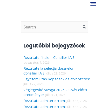
S
e
a
Legutóbbi bejegyzések
r
Rezultate finale – Consilier IA S
c
augusztus 7, 2026
h
Rezultate la selecția dosarelor –
f
Consilier IA S
július 28, 2026
Egyetem utáni képzések és átképzések
o
július 27, 2026
r
Véglegesítő vizsga 2026 – Óvás előtti
eredmények
július 21, 2026
:
Rezultate admitere rromi
július 16, 2026
Rezultate admitere rromi
július 16, 2026