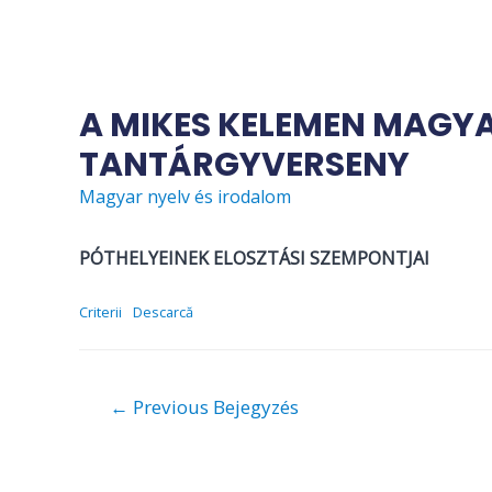
Skip
to
content
A MIKES KELEMEN MAGYA
TANTÁRGYVERSENY
Magyar nyelv és irodalom
PÓTHELYEINEK ELOSZTÁSI SZEMPONTJAI
Criterii
Descarcă
Bejegyzés
←
Previous Bejegyzés
navigáció