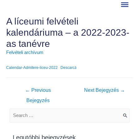
Skip
to
content
A líceumi felvételi
kalendáriuma – a 2022-2023-
as tanévre
Felvételi archívum
Calendar-Admitere-liceu-2022
Descarcă
Bejegyzés
←
Previous
Next Bejegyzés
→
navigáció
Bejegyzés
S
e
a
Legutóbbi bejegyzések