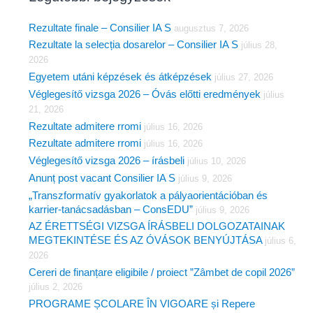
r
Rezultate finale – Consilier IA S
c
augusztus 7, 2026
Rezultate la selecția dosarelor – Consilier IA S
július 28,
h
2026
f
Egyetem utáni képzések és átképzések
július 27, 2026
o
Véglegesítő vizsga 2026 – Óvás előtti eredmények
július
r
21, 2026
Rezultate admitere rromi
július 16, 2026
:
Rezultate admitere rromi
július 16, 2026
Véglegesítő vizsga 2026 – írásbeli
július 10, 2026
Anunț post vacant Consilier IA S
július 9, 2026
„Transzformatív gyakorlatok a pályaorientációban és
karrier-tanácsadásban – ConsEDU”
július 9, 2026
AZ ÉRETTSÉGI VIZSGA ÍRÁSBELI DOLGOZATAINAK
MEGTEKINTÉSE ÉS AZ ÓVÁSOK BENYÚJTÁSA
július 6,
2026
Cereri de finanțare eligibile / proiect ”Zâmbet de copil 2026”
július 2, 2026
PROGRAME ȘCOLARE ÎN VIGOARE și Repere