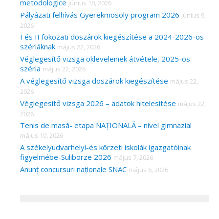
metodologice
június 10, 2026
Pályázati felhívás Gyerekmosoly program 2026
június 9,
2026
I és II fokozati doszárok kiegészítése a 2024-2026-os
szériáknak
május 22, 2026
Véglegesítő vizsga okleveleinek átvétele, 2025-ös
széria
május 22, 2026
A véglegesítő vizsga doszárok kiegészítése
május 22,
2026
Véglegesítő vizsga 2026 – adatok hitelesítése
május 22,
2026
Tenis de masă- etapa NAȚIONALĂ – nivel gimnazial
május 10, 2026
A székelyudvarhelyi-és körzeti iskolák igazgatóinak
figyelmébe-Sulibörze 2026
május 7, 2026
Anunț concursuri naționale SNAC
május 6, 2026