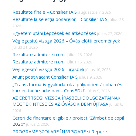
r
c
Rezultate finale – Consilier IA S
augusztus 7, 2026
Rezultate la selecția dosarelor – Consilier IA S
július 28,
h
2026
f
Egyetem utáni képzések és átképzések
július 27, 2026
o
Véglegesítő vizsga 2026 – Óvás előtti eredmények
r
július 21, 2026
Rezultate admitere rromi
július 16, 2026
:
Rezultate admitere rromi
július 16, 2026
Véglegesítő vizsga 2026 – írásbeli
július 10, 2026
Anunț post vacant Consilier IA S
július 9, 2026
„Transzformatív gyakorlatok a pályaorientációban és
karrier-tanácsadásban – ConsEDU”
július 9, 2026
AZ ÉRETTSÉGI VIZSGA ÍRÁSBELI DOLGOZATAINAK
MEGTEKINTÉSE ÉS AZ ÓVÁSOK BENYÚJTÁSA
július 6,
2026
Cereri de finanțare eligibile / proiect ”Zâmbet de copil
2026”
július 2, 2026
PROGRAME ȘCOLARE ÎN VIGOARE și Repere