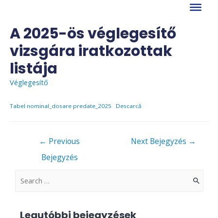
Skip
to
content
A 2025-ös véglegesítő
vizsgára iratkozottak
listája
Véglegesítő
Tabel nominal_dosare predate_2025
Descarcă
Bejegyzés
←
Previous
Next Bejegyzés
→
navigáció
Bejegyzés
S
e
a
Legutóbbi bejegyzések