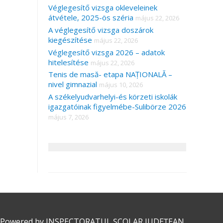
Véglegesítő vizsga okleveleinek
átvétele, 2025-ös széria
május 22, 2026
A véglegesítő vizsga doszárok
kiegészítése
május 22, 2026
Véglegesítő vizsga 2026 – adatok
hitelesítése
május 22, 2026
Tenis de masă- etapa NAȚIONALĂ –
nivel gimnazial
május 10, 2026
A székelyudvarhelyi-és körzeti iskolák
igazgatóinak figyelmébe-Sulibörze 2026
május 7, 2026
 Powered by
INSPECTORATUL ȘCOLAR JUDEȚEAN