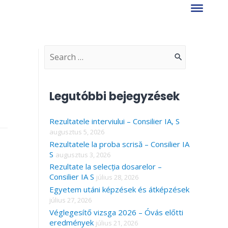
S
e
a
Legutóbbi bejegyzések
r
Rezultatele interviului – Consilier IA, S
c
augusztus 5, 2026
h
Rezultatele la proba scrisă – Consilier IA
f
S
augusztus 3, 2026
Rezultate la selecția dosarelor –
o
Consilier IA S
július 28, 2026
r
Egyetem utáni képzések és átképzések
július 27, 2026
:
Véglegesítő vizsga 2026 – Óvás előtti
eredmények
július 21, 2026