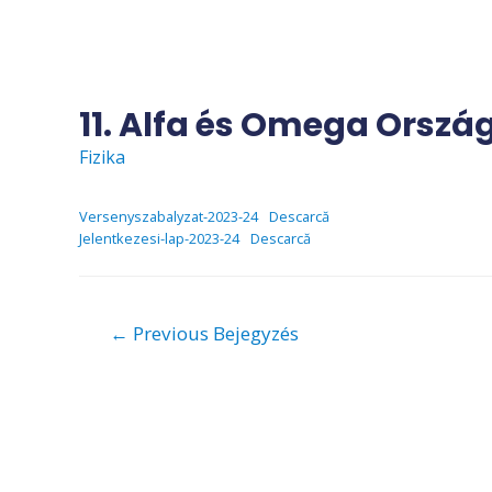
Skip
to
content
11. Alfa és Omega Orszá
Fizika
Versenyszabalyzat-2023-24
Descarcă
Jelentkezesi-lap-2023-24
Descarcă
Bejegyzés
←
Previous Bejegyzés
navigáció