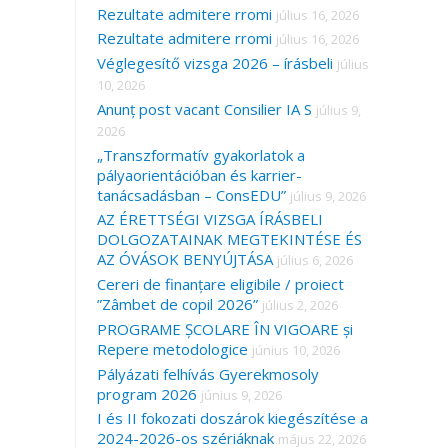
Rezultate admitere rromi
július 16, 2026
Rezultate admitere rromi
július 16, 2026
Véglegesítő vizsga 2026 – írásbeli
július
10, 2026
Anunț post vacant Consilier IA S
július 9,
2026
„Transzformatív gyakorlatok a
pályaorientációban és karrier-
tanácsadásban – ConsEDU”
július 9, 2026
AZ ÉRETTSÉGI VIZSGA ÍRÁSBELI
DOLGOZATAINAK MEGTEKINTÉSE ÉS
AZ ÓVÁSOK BENYÚJTÁSA
július 6, 2026
Cereri de finanțare eligibile / proiect
”Zâmbet de copil 2026”
július 2, 2026
PROGRAME ȘCOLARE ÎN VIGOARE și
Repere metodologice
június 10, 2026
Pályázati felhívás Gyerekmosoly
program 2026
június 9, 2026
I és II fokozati doszárok kiegészítése a
2024-2026-os szériáknak
május 22, 2026