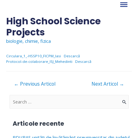
Skip
to
content
High School Science
Projects
biologie
,
chimie
,
fizica
Circulara_1_-HSSP10_FICPM_Iasi
Descarcă
Protocol-de-colaborare_ISJ_Mehedinti
Descarcă
Navigare
←
Previous Articol
Next Articol
→
în
articole
S
e
a
Articole recente
r
c
PDI/PAS unități de învățământ preuniversitar din județul