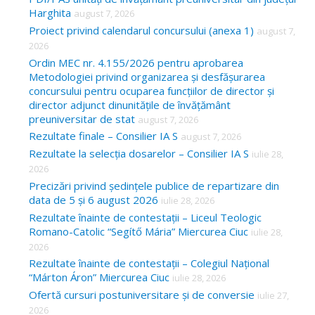
Harghita
august 7, 2026
h
Proiect privind calendarul concursului (anexa 1)
august 7,
f
2026
o
Ordin MEC nr. 4.155/2026 pentru aprobarea
Metodologiei privind organizarea și desfășurarea
r
concursului pentru ocuparea funcțiilor de director și
:
director adjunct dinunitățile de învățământ
preuniversitar de stat
august 7, 2026
Rezultate finale – Consilier IA S
august 7, 2026
Rezultate la selecția dosarelor – Consilier IA S
iulie 28,
2026
Precizări privind ședințele publice de repartizare din
data de 5 și 6 august 2026
iulie 28, 2026
Rezultate înainte de contestații – Liceul Teologic
Romano-Catolic “Segítő Mária” Miercurea Ciuc
iulie 28,
2026
Rezultate înainte de contestații – Colegiul Național
“Márton Áron” Miercurea Ciuc
iulie 28, 2026
Ofertă cursuri postuniversitare și de conversie
iulie 27,
2026