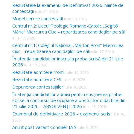
Rezultatele la examenul de Definitivat 2026 înainte de
contestații
iulie 21, 2026
Model cerere contestații
iulie 20, 2026
Centrul nr.2: Liceul Teologic Romano-Catolic „Segítő
Mária” Miercurea Ciuc – repartizarea candidaților pe săli
iulie 17, 2026
Centrul nr.1: Colegiul Național „Márton Áron” Miercurea
Ciuc – repartizarea candidaților pe săli
iulie 17, 2026
În atenția candidaților înscrișila proba scrisă din 21 iulie
2026
iulie 17, 2026
Rezultate admitere rromi
iulie 16, 2026
Rezultate admitere CES
iulie 16, 2026
Depunerea contestațiilor
iulie 16, 2026
În atenția candidaților admiși pentru susținerea probei
scrise la concursul de ocupare a posturilor didactice din
21 iulie 2026 – ABSOLVENȚI 2026
iulie 13, 2026
Examenul de definitivare 2026 – examenul scris
iulie 10,
2026
Anunț post vacant Consilier IA S
iulie 9, 2026