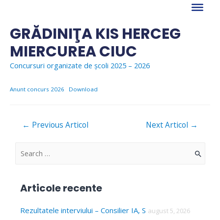
Skip
to
content
GRĂDINIŢA KIS HERCEG
MIERCUREA CIUC
Concursuri organizate de școli 2025 – 2026
Anunt concurs 2026
Download
Navigare
←
Previous Articol
Next Articol
→
în
articole
S
e
a
Articole recente
r
c
Rezultatele interviului – Consilier IA, S
august 5, 2026