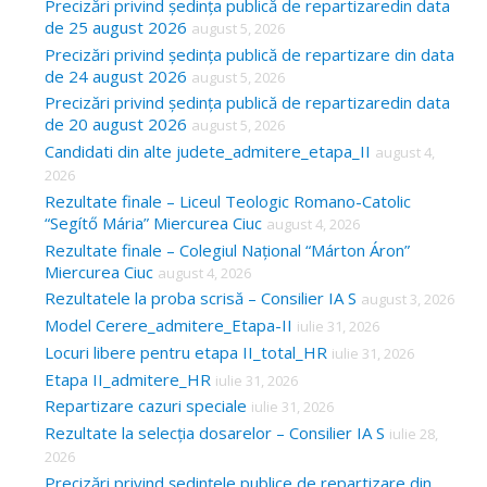
Precizări privind ședința publică de repartizaredin data
h
de 25 august 2026
august 5, 2026
f
Precizări privind ședința publică de repartizare din data
o
de 24 august 2026
august 5, 2026
Precizări privind ședința publică de repartizaredin data
r
de 20 august 2026
august 5, 2026
:
Candidati din alte judete_admitere_etapa_II
august 4,
2026
Rezultate finale – Liceul Teologic Romano-Catolic
“Segítő Mária” Miercurea Ciuc
august 4, 2026
Rezultate finale – Colegiul Național “Márton Áron”
Miercurea Ciuc
august 4, 2026
Rezultatele la proba scrisă – Consilier IA S
august 3, 2026
Model Cerere_admitere_Etapa-II
iulie 31, 2026
Locuri libere pentru etapa II_total_HR
iulie 31, 2026
Etapa II_admitere_HR
iulie 31, 2026
Repartizare cazuri speciale
iulie 31, 2026
Rezultate la selecția dosarelor – Consilier IA S
iulie 28,
2026
Precizări privind ședințele publice de repartizare din