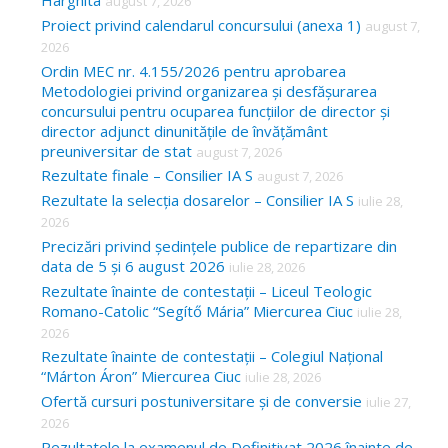
Harghita
august 7, 2026
h
Proiect privind calendarul concursului (anexa 1)
august 7,
f
2026
o
Ordin MEC nr. 4.155/2026 pentru aprobarea
Metodologiei privind organizarea și desfășurarea
r
concursului pentru ocuparea funcțiilor de director și
:
director adjunct dinunitățile de învățământ
preuniversitar de stat
august 7, 2026
Rezultate finale – Consilier IA S
august 7, 2026
Rezultate la selecția dosarelor – Consilier IA S
iulie 28,
2026
Precizări privind ședințele publice de repartizare din
data de 5 și 6 august 2026
iulie 28, 2026
Rezultate înainte de contestații – Liceul Teologic
Romano-Catolic “Segítő Mária” Miercurea Ciuc
iulie 28,
2026
Rezultate înainte de contestații – Colegiul Național
“Márton Áron” Miercurea Ciuc
iulie 28, 2026
Ofertă cursuri postuniversitare și de conversie
iulie 27,
2026
Rezultatele la examenul de Definitivat 2026 înainte de