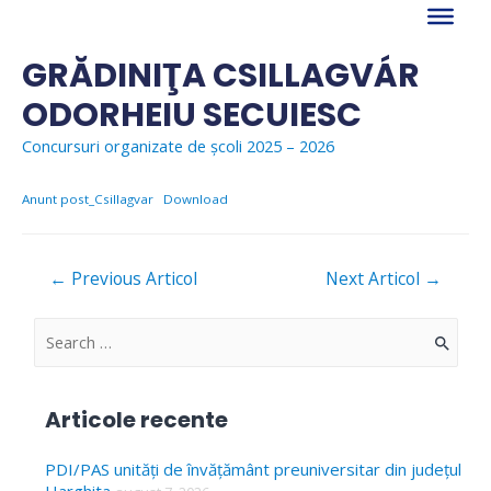
Skip
to
content
GRĂDINIŢA CSILLAGVÁR
ODORHEIU SECUIESC
Concursuri organizate de școli 2025 – 2026
Anunt post_Csillagvar
Download
Navigare
←
Previous Articol
Next Articol
→
în
articole
S
e
a
Articole recente
r
c
PDI/PAS unități de învățământ preuniversitar din județul