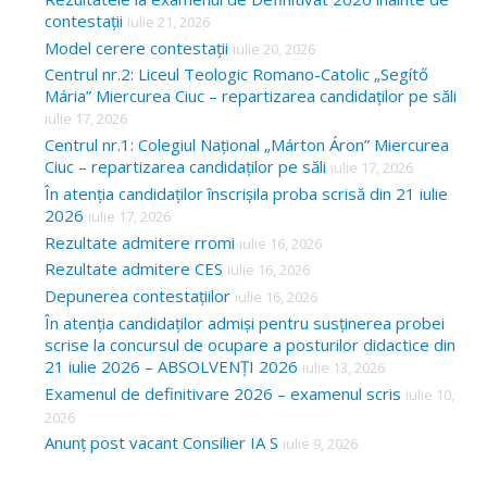
contestații
iulie 21, 2026
Model cerere contestații
iulie 20, 2026
Centrul nr.2: Liceul Teologic Romano-Catolic „Segítő
Mária” Miercurea Ciuc – repartizarea candidaților pe săli
iulie 17, 2026
Centrul nr.1: Colegiul Național „Márton Áron” Miercurea
Ciuc – repartizarea candidaților pe săli
iulie 17, 2026
În atenția candidaților înscrișila proba scrisă din 21 iulie
2026
iulie 17, 2026
Rezultate admitere rromi
iulie 16, 2026
Rezultate admitere CES
iulie 16, 2026
Depunerea contestațiilor
iulie 16, 2026
În atenția candidaților admiși pentru susținerea probei
scrise la concursul de ocupare a posturilor didactice din
21 iulie 2026 – ABSOLVENȚI 2026
iulie 13, 2026
Examenul de definitivare 2026 – examenul scris
iulie 10,
2026
Anunț post vacant Consilier IA S
iulie 9, 2026