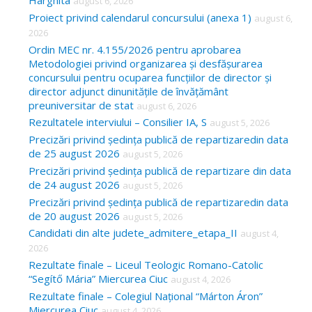
Harghita
august 6, 2026
h
Proiect privind calendarul concursului (anexa 1)
august 6,
f
2026
o
Ordin MEC nr. 4.155/2026 pentru aprobarea
Metodologiei privind organizarea și desfășurarea
r
concursului pentru ocuparea funcțiilor de director și
:
director adjunct dinunitățile de învățământ
preuniversitar de stat
august 6, 2026
Rezultatele interviului – Consilier IA, S
august 5, 2026
Precizări privind ședința publică de repartizaredin data
de 25 august 2026
august 5, 2026
Precizări privind ședința publică de repartizare din data
de 24 august 2026
august 5, 2026
Precizări privind ședința publică de repartizaredin data
de 20 august 2026
august 5, 2026
Candidati din alte judete_admitere_etapa_II
august 4,
2026
Rezultate finale – Liceul Teologic Romano-Catolic
“Segítő Mária” Miercurea Ciuc
august 4, 2026
Rezultate finale – Colegiul Național “Márton Áron”
Miercurea Ciuc
august 4, 2026