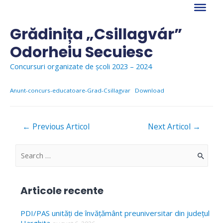
Skip
to
content
Grădinița „Csillagvár”
Odorheiu Secuiesc
Concursuri organizate de școli 2023 – 2024
Anunt-concurs-educatoare-Grad-Csillagvar
Download
Navigare
←
Previous Articol
Next Articol
→
în
articole
S
e
a
Articole recente
r
c
PDI/PAS unități de învățământ preuniversitar din județul