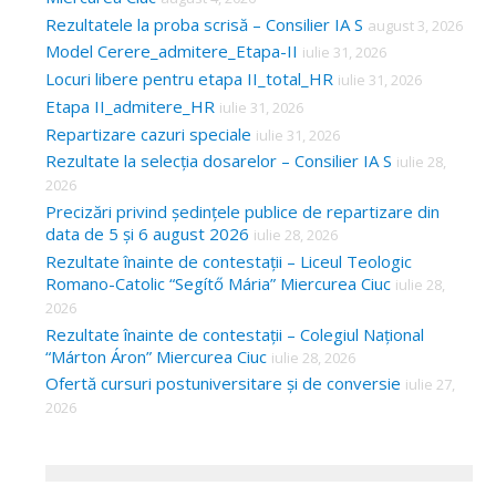
Rezultatele la proba scrisă – Consilier IA S
august 3, 2026
Model Cerere_admitere_Etapa-II
iulie 31, 2026
Locuri libere pentru etapa II_total_HR
iulie 31, 2026
Etapa II_admitere_HR
iulie 31, 2026
Repartizare cazuri speciale
iulie 31, 2026
Rezultate la selecția dosarelor – Consilier IA S
iulie 28,
2026
Precizări privind ședințele publice de repartizare din
data de 5 și 6 august 2026
iulie 28, 2026
Rezultate înainte de contestații – Liceul Teologic
Romano-Catolic “Segítő Mária” Miercurea Ciuc
iulie 28,
2026
Rezultate înainte de contestații – Colegiul Național
“Márton Áron” Miercurea Ciuc
iulie 28, 2026
Ofertă cursuri postuniversitare și de conversie
iulie 27,
2026