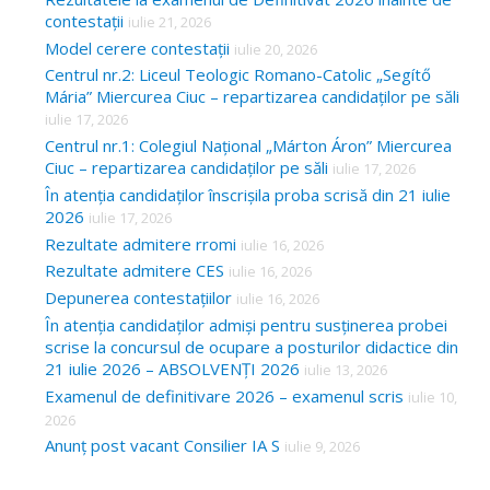
contestații
iulie 21, 2026
Model cerere contestații
iulie 20, 2026
Centrul nr.2: Liceul Teologic Romano-Catolic „Segítő
Mária” Miercurea Ciuc – repartizarea candidaților pe săli
iulie 17, 2026
Centrul nr.1: Colegiul Național „Márton Áron” Miercurea
Ciuc – repartizarea candidaților pe săli
iulie 17, 2026
În atenția candidaților înscrișila proba scrisă din 21 iulie
2026
iulie 17, 2026
Rezultate admitere rromi
iulie 16, 2026
Rezultate admitere CES
iulie 16, 2026
Depunerea contestațiilor
iulie 16, 2026
În atenția candidaților admiși pentru susținerea probei
scrise la concursul de ocupare a posturilor didactice din
21 iulie 2026 – ABSOLVENȚI 2026
iulie 13, 2026
Examenul de definitivare 2026 – examenul scris
iulie 10,
2026
Anunț post vacant Consilier IA S
iulie 9, 2026