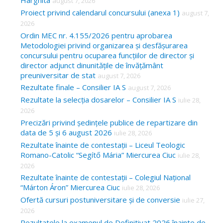
Harghita
august 7, 2026
h
Proiect privind calendarul concursului (anexa 1)
august 7,
f
2026
o
Ordin MEC nr. 4.155/2026 pentru aprobarea
Metodologiei privind organizarea și desfășurarea
r
concursului pentru ocuparea funcțiilor de director și
:
director adjunct dinunitățile de învățământ
preuniversitar de stat
august 7, 2026
Rezultate finale – Consilier IA S
august 7, 2026
Rezultate la selecția dosarelor – Consilier IA S
iulie 28,
2026
Precizări privind ședințele publice de repartizare din
data de 5 și 6 august 2026
iulie 28, 2026
Rezultate înainte de contestații – Liceul Teologic
Romano-Catolic “Segítő Mária” Miercurea Ciuc
iulie 28,
2026
Rezultate înainte de contestații – Colegiul Național
“Márton Áron” Miercurea Ciuc
iulie 28, 2026
Ofertă cursuri postuniversitare și de conversie
iulie 27,
2026
Rezultatele la examenul de Definitivat 2026 înainte de