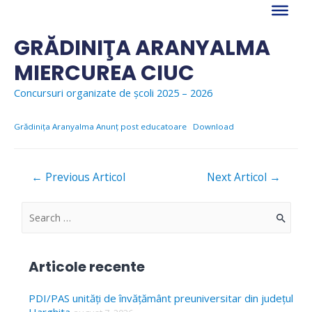
Skip
to
content
GRĂDINIŢA ARANYALMA
MIERCUREA CIUC
Concursuri organizate de școli 2025 – 2026
Grădinița Aranyalma Anunț post educatoare
Download
Navigare
←
Previous Articol
Next Articol
→
în
articole
S
e
a
Articole recente
r
c
PDI/PAS unități de învățământ preuniversitar din județul