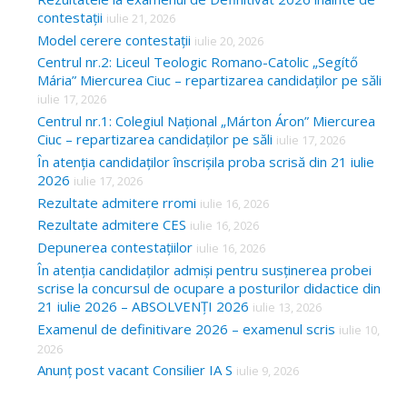
contestații
iulie 21, 2026
Model cerere contestații
iulie 20, 2026
Centrul nr.2: Liceul Teologic Romano-Catolic „Segítő
Mária” Miercurea Ciuc – repartizarea candidaților pe săli
iulie 17, 2026
Centrul nr.1: Colegiul Național „Márton Áron” Miercurea
Ciuc – repartizarea candidaților pe săli
iulie 17, 2026
În atenția candidaților înscrișila proba scrisă din 21 iulie
2026
iulie 17, 2026
Rezultate admitere rromi
iulie 16, 2026
Rezultate admitere CES
iulie 16, 2026
Depunerea contestațiilor
iulie 16, 2026
În atenția candidaților admiși pentru susținerea probei
scrise la concursul de ocupare a posturilor didactice din
21 iulie 2026 – ABSOLVENȚI 2026
iulie 13, 2026
Examenul de definitivare 2026 – examenul scris
iulie 10,
2026
Anunț post vacant Consilier IA S
iulie 9, 2026