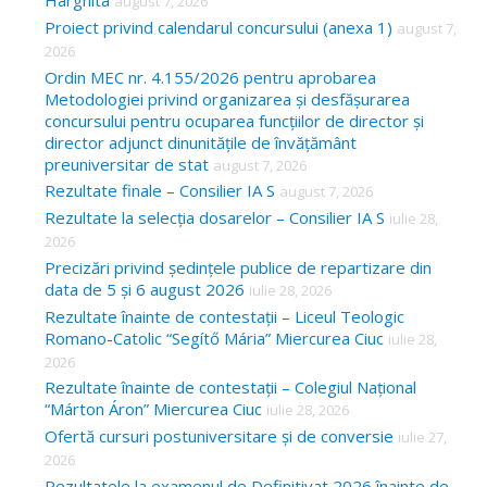
Harghita
august 7, 2026
h
Proiect privind calendarul concursului (anexa 1)
august 7,
f
2026
o
Ordin MEC nr. 4.155/2026 pentru aprobarea
Metodologiei privind organizarea și desfășurarea
r
concursului pentru ocuparea funcțiilor de director și
:
director adjunct dinunitățile de învățământ
preuniversitar de stat
august 7, 2026
Rezultate finale – Consilier IA S
august 7, 2026
Rezultate la selecția dosarelor – Consilier IA S
iulie 28,
2026
Precizări privind ședințele publice de repartizare din
data de 5 și 6 august 2026
iulie 28, 2026
Rezultate înainte de contestații – Liceul Teologic
Romano-Catolic “Segítő Mária” Miercurea Ciuc
iulie 28,
2026
Rezultate înainte de contestații – Colegiul Național
“Márton Áron” Miercurea Ciuc
iulie 28, 2026
Ofertă cursuri postuniversitare și de conversie
iulie 27,
2026
Rezultatele la examenul de Definitivat 2026 înainte de