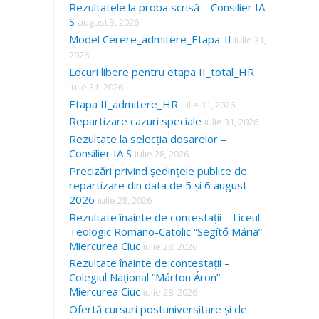
Rezultatele la proba scrisă – Consilier IA
S
august 3, 2026
Model Cerere_admitere_Etapa-II
iulie 31,
2026
Locuri libere pentru etapa II_total_HR
iulie 31, 2026
Etapa II_admitere_HR
iulie 31, 2026
Repartizare cazuri speciale
iulie 31, 2026
Rezultate la selecția dosarelor –
Consilier IA S
iulie 28, 2026
Precizări privind ședințele publice de
repartizare din data de 5 și 6 august
2026
iulie 28, 2026
Rezultate înainte de contestații – Liceul
Teologic Romano-Catolic “Segítő Mária”
Miercurea Ciuc
iulie 28, 2026
Rezultate înainte de contestații –
Colegiul Național “Márton Áron”
Miercurea Ciuc
iulie 28, 2026
Ofertă cursuri postuniversitare și de