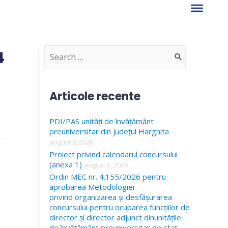
4
S
e
a
Articole recente
r
PDI/PAS unități de învățământ
c
preuniversitar din județul Harghita
h
august 6, 2026
f
Proiect privind calendarul concursului
(anexa 1)
august 6, 2026
o
Ordin MEC nr. 4.155/2026 pentru
r
aprobarea Metodologiei
privind organizarea și desfășurarea
:
concursului pentru ocuparea funcțiilor de
director și director adjunct dinunitățile
de învățământ preuniversitar de stat