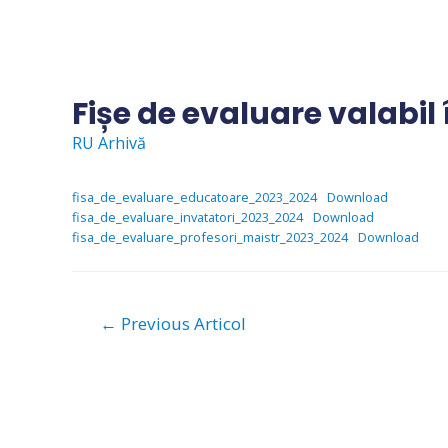
Skip
to
content
Fișe de evaluare valabil
RU Arhivă
fisa_de_evaluare_educatoare_2023_2024
Download
fisa_de_evaluare_invatatori_2023_2024
Download
fisa_de_evaluare_profesori_maistr_2023_2024
Download
Navigare
←
Previous Articol
în
articole