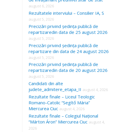
august 6, 2026
Rezultatele interviului – Consilier IA, S
august 5, 2026
Precizări privind ședința publică de
repartizaredin data de 25 august 2026
august 5, 2026
Precizări privind ședința publică de
repartizare din data de 24 august 2026
august 5, 2026
Precizări privind ședința publică de
repartizaredin data de 20 august 2026
august 5, 2026
Candidati din alte
judete_admitere_etapa_II
august 4, 2026
Rezultate finale – Liceul Teologic
Romano-Catolic “Segítő Mária”
Miercurea Ciuc
august 4, 2026
Rezultate finale – Colegiul Național
“Márton Áron” Miercurea Ciuc
august 4,
2026