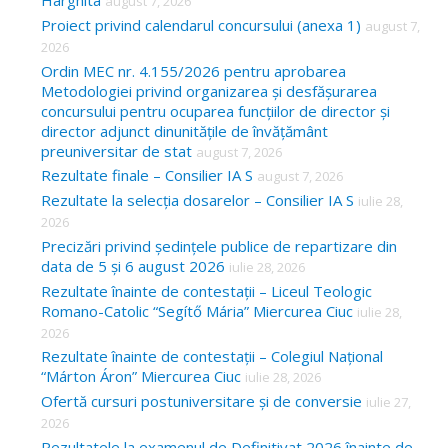
Harghita
august 7, 2026
h
Proiect privind calendarul concursului (anexa 1)
august 7,
f
2026
o
Ordin MEC nr. 4.155/2026 pentru aprobarea
Metodologiei privind organizarea și desfășurarea
r
concursului pentru ocuparea funcțiilor de director și
:
director adjunct dinunitățile de învățământ
preuniversitar de stat
august 7, 2026
Rezultate finale – Consilier IA S
august 7, 2026
Rezultate la selecția dosarelor – Consilier IA S
iulie 28,
2026
Precizări privind ședințele publice de repartizare din
data de 5 și 6 august 2026
iulie 28, 2026
Rezultate înainte de contestații – Liceul Teologic
Romano-Catolic “Segítő Mária” Miercurea Ciuc
iulie 28,
2026
Rezultate înainte de contestații – Colegiul Național
“Márton Áron” Miercurea Ciuc
iulie 28, 2026
Ofertă cursuri postuniversitare și de conversie
iulie 27,
2026
Rezultatele la examenul de Definitivat 2026 înainte de