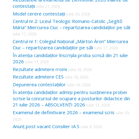
contestații
iulie 21, 2026
Model cerere contestații
iulie 20, 2026
Centrul nr.2: Liceul Teologic Romano-Catolic „Segítő
Mária” Miercurea Ciuc – repartizarea candidaților pe săli
iulie 17, 2026
Centrul nr.1: Colegiul Național „Márton Áron” Miercurea
Ciuc – repartizarea candidaților pe săli
iulie 17, 2026
În atenția candidaților înscrișila proba scrisă din 21 iulie
2026
iulie 17, 2026
Rezultate admitere rromi
iulie 16, 2026
Rezultate admitere CES
iulie 16, 2026
Depunerea contestațiilor
iulie 16, 2026
În atenția candidaților admiși pentru susținerea probei
scrise la concursul de ocupare a posturilor didactice din
21 iulie 2026 – ABSOLVENȚI 2026
iulie 13, 2026
Examenul de definitivare 2026 – examenul scris
iulie 10,
2026
Anunț post vacant Consilier IA S
iulie 9, 2026