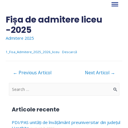
Skip
to
content
Fișa de admitere liceu
-2025
Admitere 2025
1_Fisa_Admitere_2025_2026_liceu
Descarcă
Navigare
←
Previous Articol
Next Articol
→
în
articole
S
e
a
Articole recente
r
c
PDI/PAS unități de învățământ preuniversitar din județul