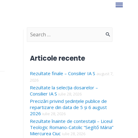
S
e
a
Articole recente
r
Rezultate finale – Consilier IA S
c
august 7,
2026
h
Rezultate la selecția dosarelor –
f
Consilier IA S
iulie 28, 2026
Precizări privind ședințele publice de
o
repartizare din data de 5 și 6 august
r
2026
iulie 28, 2026
Rezultate înainte de contestații – Liceul
:
Teologic Romano-Catolic “Segítő Mária”
Miercurea Ciuc
iulie 28, 2026