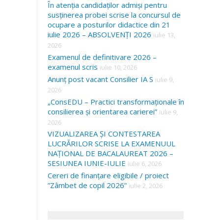
În atenția candidaților admiși pentru
susținerea probei scrise la concursul de
ocupare a posturilor didactice din 21
iulie 2026 – ABSOLVENȚI 2026
iulie 13,
2026
Examenul de definitivare 2026 –
examenul scris
iulie 10, 2026
Anunț post vacant Consilier IA S
iulie 9,
2026
„ConsEDU – Practici transformaționale în
consilierea și orientarea carierei”
iulie 9,
2026
VIZUALIZAREA ȘI CONTESTAREA
LUCRĂRILOR SCRISE LA EXAMENUUL
NAȚIONAL DE BACALAUREAT 2026 –
SESIUNEA IUNIE-IULIE
iulie 6, 2026
Cereri de finanțare eligibile / proiect
”Zâmbet de copil 2026”
iulie 2, 2026