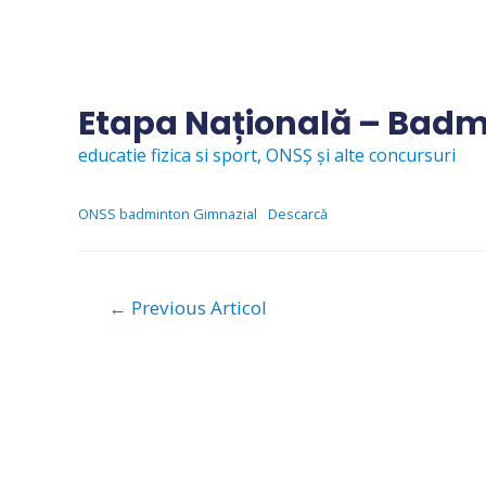
Skip
to
content
Etapa Națională – Badm
educatie fizica si sport
,
ONSȘ și alte concursuri
ONSS badminton Gimnazial
Descarcă
Navigare
←
Previous Articol
în
articole