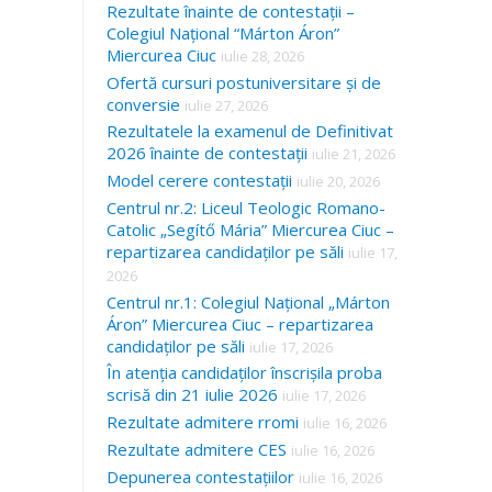
Rezultate înainte de contestații –
Colegiul Național “Márton Áron”
Miercurea Ciuc
iulie 28, 2026
Ofertă cursuri postuniversitare și de
conversie
iulie 27, 2026
Rezultatele la examenul de Definitivat
2026 înainte de contestații
iulie 21, 2026
Model cerere contestații
iulie 20, 2026
Centrul nr.2: Liceul Teologic Romano-
Catolic „Segítő Mária” Miercurea Ciuc –
repartizarea candidaților pe săli
iulie 17,
2026
Centrul nr.1: Colegiul Național „Márton
Áron” Miercurea Ciuc – repartizarea
candidaților pe săli
iulie 17, 2026
În atenția candidaților înscrișila proba
scrisă din 21 iulie 2026
iulie 17, 2026
Rezultate admitere rromi
iulie 16, 2026
Rezultate admitere CES
iulie 16, 2026
Depunerea contestațiilor
iulie 16, 2026