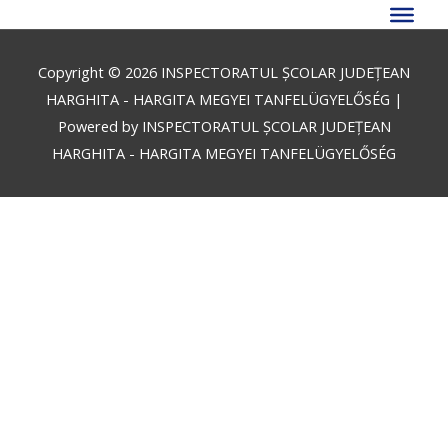
Skip
to
content
Copyright © 2026
INSPECTORATUL ȘCOLAR JUDEȚEAN
HARGHITA - HARGITA MEGYEI TANFELÜGYELŐSÉG
|
Powered by
INSPECTORATUL ȘCOLAR JUDEȚEAN
HARGHITA - HARGITA MEGYEI TANFELÜGYELŐSÉG