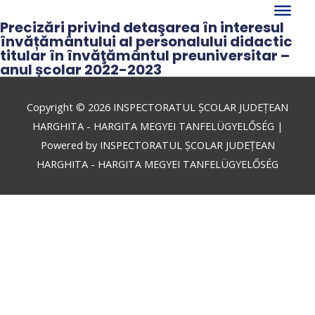
Skip
to
Precizări privind detaşarea în interesul
învățământului al personalului didactic
content
titular în învăţământul preuniversitar –
anul școlar 2022-2023
Copyright © 2026
INSPECTORATUL ȘCOLAR JUDEȚEAN
HARGHITA - HARGITA MEGYEI TANFELÜGYELŐSÉG
|
Powered by
INSPECTORATUL ȘCOLAR JUDEȚEAN
HARGHITA - HARGITA MEGYEI TANFELÜGYELŐSÉG